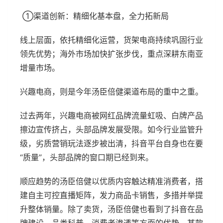
①渠道创新：精细化基本盘，全力拓新局
线上层面，依托精细化运营，货架电商持续巩固行业
领先优势；海外市场加快扩张步伐，重点深耕东南亚
增量市场。
兴趣电商，则是今年汤臣倍健渠道布局的重中之重。
过去两年，兴趣电商被网红品牌流量虹吸、白牌产品
擦边宣传挤占，头部品牌发展受限。如今行业监管升
级，劣质营销玩法逐步被出清，抖音平台自身也在要
“质量”，头部品牌的窗口期已经到来。
顺应趋势的汤臣倍健以优质内容触达精准消费者，搭
建自主可控直播矩阵，发力商品卡销售，多措并举提
升整体销量。除了卖货，汤臣倍健也看到了抖音在品
牌建设、品类科普、消费者渗透等方面的优势，某款