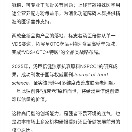
氨糖，可专业干预骨关节问题；上线首款特殊医学用
途全营养配方粉每益乐，为消化功能障碍人群提供精
准的医学营养支持。
两款全新品类产品的落地，标志着汤臣倍健从单一
VDS赛道，拓展至OTC药品+特医食品高壁垒领域，
完成“VDS+OTC+特医”的全品类战略布局。
2025年，汤臣倍健独家抗衰原料NSPCC1的研究成
果，成功刊发于国际权威期刊
Journal of food
science
，证实该原料可多维度改善皮肤衰老问题。
一旦此独创性“抗衰老”原料面世，将给汤臣倍健创造
难以估量的价值。
这种高门槛的创新能力，是强者不畏环境的底气，也
是资本市场上多家机构研报看好汤臣倍健发展前景的
核心原因。