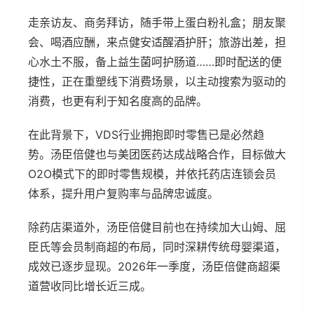
走亲访友、商务拜访，随手带上蛋白粉礼盒；朋友聚
会、喝酒应酬，来点健安适醒酒护肝；旅游出差，担
心水土不服，备上益生菌呵护肠道……即时配送的便
捷性，正在重塑线下消费场景，以主动搜索为驱动的
消费，也更有利于知名度高的品牌。
在此背景下，VDS行业拥抱即时零售已是必然趋
势。汤臣倍健也与美团医药达成战略合作，目标做大
O2O模式下的即时零售规模，并依托药店连锁会员
体系，提升用户复购率与品牌忠诚度。
除药店渠道外，汤臣倍健目前也在持续加大山姆、屈
臣氏等会员制商超的布局，同时深耕传统母婴渠道，
成效已逐步显现。2026年一季度，汤臣倍健商超渠
道营收同比增长近三成。