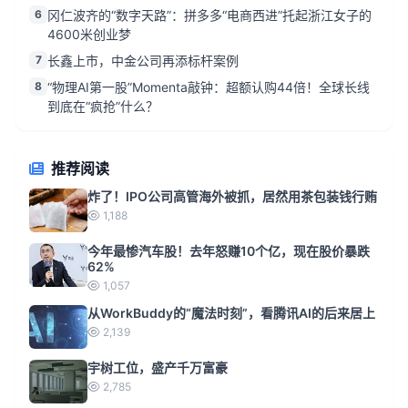
6
冈仁波齐的“数字天路”：拼多多“电商西进”托起浙江女子的
4600米创业梦
7
长鑫上市，中金公司再添标杆案例
8
“物理AI第一股”Momenta敲钟：超额认购44倍！全球长线
到底在“疯抢”什么？
推荐阅读
炸了！IPO公司高管海外被抓，居然用茶包装钱行贿
1,188
今年最惨汽车股！去年怒赚10个亿，现在股价暴跌
62%
1,057
从WorkBuddy的“魔法时刻”，看腾讯AI的后来居上
2,139
宇树工位，盛产千万富豪
2,785