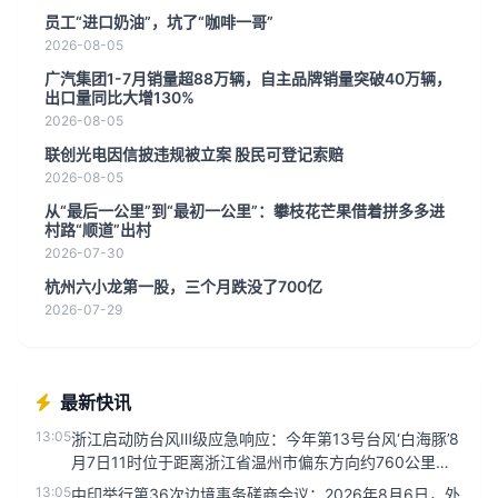
员工“进口奶油”，坑了“咖啡一哥”
2026-08-05
广汽集团1-7月销量超88万辆，自主品牌销量突破40万辆，
出口量同比大增130%
2026-08-05
联创光电因信披违规被立案 股民可登记索赔
2026-08-05
从“最后一公里”到“最初一公里”：攀枝花芒果借着拼多多进
村路“顺道”出村
2026-07-30
杭州六小龙第一股，三个月跌没了700亿
2026-07-29
最新快讯
13:05
浙江启动防台风Ⅲ级应急响应：今年第13号台风‘白海豚’8
月7日11时位于距离浙江省温州市偏东方向约760公里的
洋面上，中...
13:05
中印举行第36次边境事务磋商会议：2026年8月6日，外