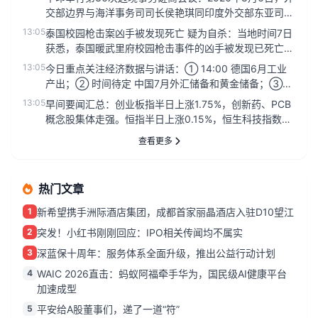
交部边界与海洋事务司司长侯艳琪同印度外交部东亚司联
秘高士在印度新...
13:05
泰国校园枪击案凶手被发现死亡 疑为自杀：当地时间7日
获悉，泰国暖武里府校园枪击事件的凶手被发现已死亡，
可能为自杀。...
13:05
今日重点关注经济数据与讲话：① 14:00 德国6月工业
产出；② 时间待定 中国7月外汇储备和黄金储备；③
20:30 ...
13:05
早间要闻汇总：创业板指半日上涨1.75%，创新药、PCB
概念股集体走强。恒指半日上涨0.15%，恒生科技指数上
涨0.34...
查看更多
热门文章
1
新希望携手洲际酒店集团，成都首家丽晶酒店入驻D10望江
2
突发！小红书刚刚回应：IPO相关传闻均不属实
3
深蓝保十周年：服务体系全面升级，推出公益行动计划
4
WAIC 2026直击：蚂蚁阿福牵手华为，国民级AI健康平台
加速成型
5
平安给A股董事们，递了一道“符”