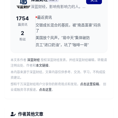
深蓝财经，影响有影响力的人。创
立于2011年，发源于深蓝财经记
最近资讯
1754
者社区，关注资本市场、公司价
值、财经传媒行业，是国内领先的
篇资讯
交银成长混合的基民，被“南昌富豪”闷杀
财经新媒体。
了
2
美国放个风声，“易中天”集体破防
粉丝
员工“进口奶油”，坑了“咖啡一哥”
本文系作者
深蓝财经
授权深蓝财经发表，并经深蓝财经编辑，转载请
注明出处、作者和
本文链接
。
本内容来源于深蓝财经，文章内容仅供参考、交流、学习，不构成投
资建议。
想和千万深蓝财经用户分享你的新奇观点和发现，
点击这里投稿
。 创
业或融资寻求报道，
点击这里
。
作者其他文章