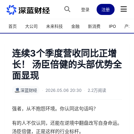
跳转到主内容
登录
注册
首页
大公司
未来科技
金融
新消费
IPO
产城
连续3个季度营收同比正增
长！ 汤臣倍健的头部优势全
面显现
深蓝财经
·
2026.05.06 20:30
·
2.2万阅读
强者，从不抱怨环境。你认同这句话吗？
有的人不仅认同，还能在逆境中翻盘改写自身命运。
汤臣倍健，正是这样的行业标杆。