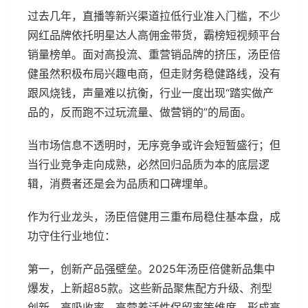
过去几年，直播等新兴渠道拉低行业准入门槛，不少
网红品牌依托明星达人高佣金带货，霸榜短视频平台
销量榜单。面对高投流、重营销品牌的挤压，汤臣倍
健虽然积极布局兴趣电商，但走财务稳健路线，没有
跟风烧钱，声量难以抗衡，行业一度出现“踏实做产
品的，反而跑不过玩流量、做营销的”的局面。
当市场信息不透明时，无序竞争或许会短暂盛行；但
当行业竞争走向成熟，必然回归品质为本的底层逻
辑，消费者还是会为品质和口碑埋单。
作为行业龙头，汤臣倍健用三重布局稳住基本盘，成
功守住行业地位：
第一，创新产品强壁垒。2025年汤臣倍健新品集中
爆发，上新超85款。这些新品聚焦配方升级、剂型
创新、高吸收率、高营养活性保留率等维度，形成高