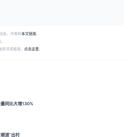
出处、作者和
本文链接
。
议。
或融资寻求报道，
点击这里
。
量同比大增130%
“顺道”出村