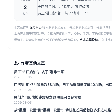
美国放个风声，“易中天”集体破防
2
员工“进口奶油”，坑了“咖啡一哥”
粉丝
本文系作者
深蓝财经
授权深蓝财经发表，并经深蓝财经编辑，转载请注明
本内容来源于深蓝财经，文章内容仅供参考、交流、学习，不构成投资建
想和千万深蓝财经用户分享你的新奇观点和发现，
点击这里投稿
。 创业
作者其他文章
员工“进口奶油”，坑了“咖啡一哥”
2026-08-05
广汽集团1-7月销量超88万辆，自主品牌销量突破40万辆，出口
2026-08-05
联创光电因信披违规被立案 股民可登记索赔
2026-08-05
从“最后一公里”到“最初一公里”：攀枝花芒果借着拼多多进村路