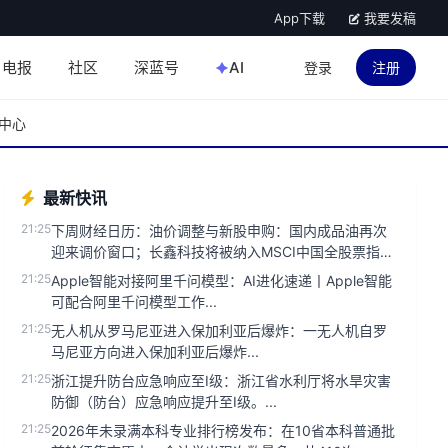
App下载
我要发稿
电报
社区
深蓝号
AI
登录
注册
中心
最新快讯
21:25
下周财经日历：油价调整与新股申购：国内成品油再次
迎来调价窗口；长鑫科技将被纳入MSCI中国全股票指
数；宇树科技等4只新股...
21:25
Apple智能对接阿里千问模型：AI进化速递丨Apple智能
可配合阿里千问模型工作...
21:25
无人机从罗马尼亚进入保加利亚后爆炸：一无人机自罗
马尼亚方向进入保加利亚后爆炸...
21:25
浙江提升防台应急响应至Ⅰ级：浙江省水利厅将水旱灾害
防御（防台）应急响应提升至Ⅰ级。...
21:25
2026年未录满本科专业排行榜发布：在10省本科普通批