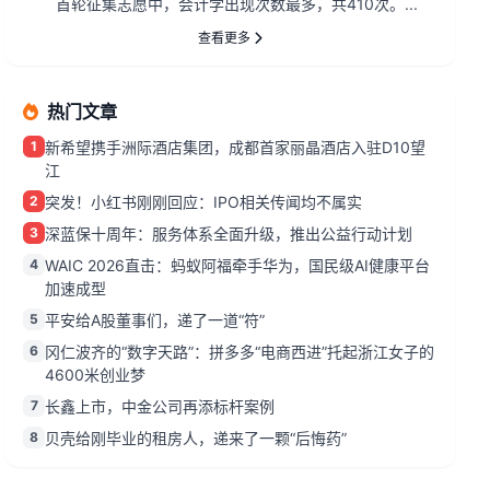
首轮征集志愿中，会计学出现次数最多，共410次。...
查看更多
热门文章
1
新希望携手洲际酒店集团，成都首家丽晶酒店入驻D10望
江
2
突发！小红书刚刚回应：IPO相关传闻均不属实
3
深蓝保十周年：服务体系全面升级，推出公益行动计划
4
WAIC 2026直击：蚂蚁阿福牵手华为，国民级AI健康平台
加速成型
5
平安给A股董事们，递了一道“符”
6
冈仁波齐的“数字天路”：拼多多“电商西进”托起浙江女子的
4600米创业梦
7
长鑫上市，中金公司再添标杆案例
8
贝壳给刚毕业的租房人，递来了一颗“后悔药”