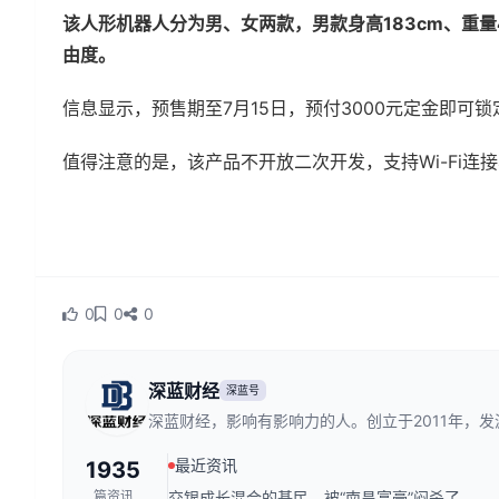
该人形机器人分为男、女两款，男款身高183cm、重量42
由度。
信息显示，预售期至7月15日，预付3000元定金即可
值得注意的是，该产品不开放二次开发，支持Wi-Fi连
0
0
0
深蓝财经
深蓝号
深蓝财经，影响有影响力的人。创立于2011年，
财经传媒行业，是国内领先的财经新媒体。
最近资讯
1935
篇资讯
交银成长混合的基民，被“南昌富豪”闷杀了