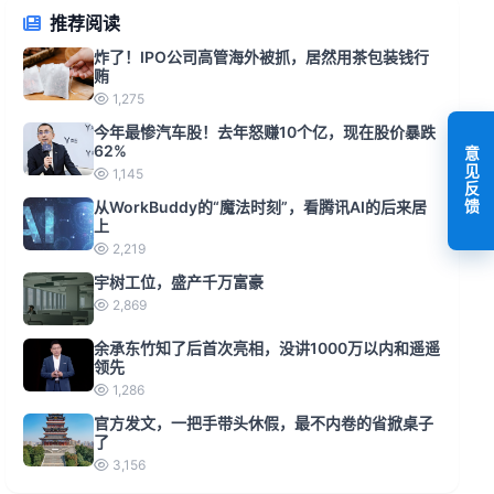
推荐阅读
炸了！IPO公司高管海外被抓，居然用茶包装钱行
贿
1,275
今年最惨汽车股！去年怒赚10个亿，现在股价暴跌
62%
意见反馈
1,145
从WorkBuddy的“魔法时刻”，看腾讯AI的后来居
上
2,219
宇树工位，盛产千万富豪
2,869
余承东竹知了后首次亮相，没讲1000万以内和遥遥
领先
1,286
官方发文，一把手带头休假，最不内卷的省掀桌子
了
3,156