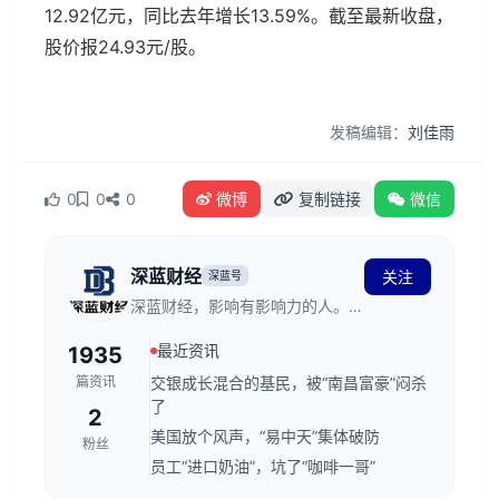
12.92亿元，同比去年增长13.59%。截至最新收盘，
股价报24.93元/股。
发稿编辑：
刘佳雨
0
0
0
微博
复制链接
微信
深蓝财经
关注
深蓝号
深蓝财经，影响有影响力的人。创
立于2011年，发源于深蓝财经记
最近资讯
1935
者社区，关注资本市场、公司价
值、财经传媒行业，是国内领先的
篇资讯
交银成长混合的基民，被“南昌富豪”闷杀
财经新媒体。
了
2
美国放个风声，“易中天”集体破防
粉丝
员工“进口奶油”，坑了“咖啡一哥”