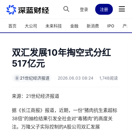
跳转到主内容
登录
注册
首页
大公司
未来科技
金融
新消费
IPO
产城
双汇发展10年掏空式分红
517亿元
21世纪经济报道
·
2026.06.03 08:24
·
1,748阅读
来源：21世纪经济报道
据《长江商报》报道，近期，一份“猪肉抗生素超标
38倍”的抽检结果引发全社会对“毒猪肉”的高度关
注。万隆父子实际控制的A股公司双汇发展