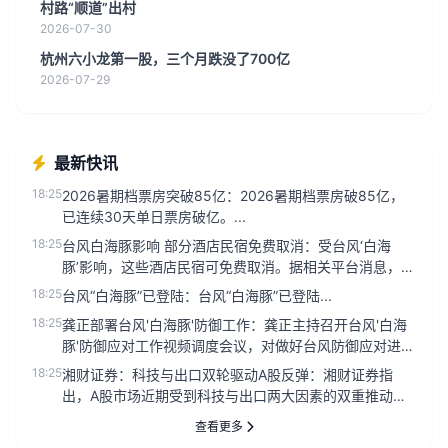
村路“顺道”出村
2026-07-30
杭州六小龙第一股，三个月跌没了700亿
2026-07-29
最新快讯
18:25
2026暑期档票房突破85亿：2026暑期档票房破85亿，
已连续30天单日票房破亿。...
18:25
台风白海豚影响 部分酒店民宿免费取消：受台风‘白海
豚’影响，这些酒店民宿可免费取消。据相关平台消息，因
台风天气影响，部分...
18:25
台风“白海豚”已登陆：台风“白海豚”已登陆...
18:25
龚正部署台风'白海豚'防御工作：龚正主持召开台风'白海
豚'防御应对工作视频调度会议，对做好台风防御应对进行
再检查、再部署...
18:25
湘财证券：科技与出口双轮驱动A股反弹：湘财证券指
出，A股市场近期受到科技与出口两大因素的双重推动，
出现明显反弹。公司研究...
查看更多