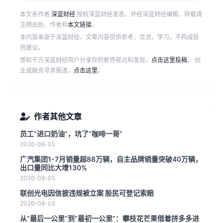
本文系作者
深蓝财经
授权深蓝财经发表，并经深蓝财经编辑，转载请
注明出处、作者和
本文链接
。
本内容来源于深蓝财经，文章内容仅供参考、交流、学习，不构成投
资建议。
想和千万深蓝财经用户分享你的新奇观点和发现，
点击这里投稿
。 创
业或融资寻求报道，
点击这里
。
作者其他文章
员工“进口奶油”，坑了“咖啡一哥”
2026-08-05
广汽集团1-7月销量超88万辆，自主品牌销量突破40万辆，
出口量同比大增130%
2026-08-05
联创光电因信披违规被立案 股民可登记索赔
2026-08-05
从“最后一公里”到“最初一公里”：攀枝花芒果借着拼多多进