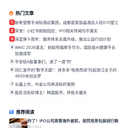
热门文章
1
新希望携手洲际酒店集团，成都首家丽晶酒店入驻D10望江
2
突发！小红书刚刚回应：IPO相关传闻均不属实
3
深蓝保十周年：服务体系全面升级，推出公益行动计划
4
WAIC 2026直击：蚂蚁阿福牵手华为，国民级AI健康平台
加速成型
5
平安给A股董事们，递了一道“符”
6
冈仁波齐的“数字天路”：拼多多“电商西进”托起浙江女子的
4600米创业梦
7
长鑫上市，中金公司再添标杆案例
8
股民当街砍博主！韩国股市，终极大屠杀
推荐阅读
炸了！IPO公司高管海外被抓，居然用茶包装钱行贿
1,303