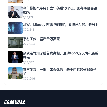
今年最惨汽车股！去年怒赚10个亿，现在股价暴跌
62%
1,171
从WorkBuddy的“魔法时刻”，看腾讯AI的后来居上
2,248
宇树工位，盛产千万富豪
2,943
余承东竹知了后首次亮相，没讲1000万以内和遥遥
领先
1,317
官方发文，一把手带头休假，最不内卷的省掀桌子
了
3,206