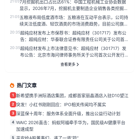
21:05
7月挖掘机出口占比达61%：中国工程机械工业协会数据
显示，2026年7月，挖掘机主要制造企业销售各类挖掘机
19521台，...
21:05
五粮液布局低度酒市场：五粮液在互动平台表示，公司持
续关注低度酒、轻饮酒类的市场消费趋势，目前公司旗下
已有29度一见倾心、...
20:35
超纯应材发布上市保荐书：超纯应材（301717）发布公
告：超纯应材：华泰联合证券有限责任公司关于公司首次
公开发行股票并在...
20:35
超纯应材发布上市法律意见书：超纯应材（301717）发
布公告：北京市海问律师事务所关于公司首次公开发行股
票并在创业板上市...
查看更多
热门文章
1
新希望携手洲际酒店集团，成都首家丽晶酒店入驻D10望江
2
突发！小红书刚刚回应：IPO相关传闻均不属实
3
深蓝保十周年：服务体系全面升级，推出公益行动计划
4
WAIC 2026直击：蚂蚁阿福牵手华为，国民级AI健康平台
加速成型
5
平安给A股董事们，递了一道“符”