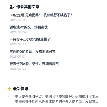
作者其他文章
80亿定增“无疾而终”，杭州银行不缺钱了？
2026-08-05
锂电池VC的又一场翻身仗
2026-08-04
一只猴子让CRO彻底沸腾了！
2026-07-28
三闯IPO的希音，没有退路可言
2026-07-24
被误伤的A股：韧性、预期与底气
2026-07-22
最新快讯
21:05
美大使任命引争议：美国《华盛顿邮报》近期梳理了本届
美国总统任期内已任命或提名的驻外大使名单，发现其中
绝大多数要么是助选的...