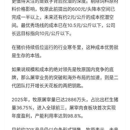
更值得关注的是数字背后挖潜的深度。剔除饲料原材
料价格影响，牧原此前提出的600元/头降本空间已
完成一半以上，未来还有约2元/公斤的成本挖潜空
间。最优秀场线的成本已在10.5元/公斤以下，公司
长远目标指向10元/公斤以下。
在猪价持续低位运行的行业寒冬里，这种成本优势就
是生存的本钱。
如果说规模和成本的绝对领先是牧原国内竞争的底
牌，那么屠宰业务的突破和海外布局的加速，则是二
代团队打开增长天花板的两把钥匙。
2025年，牧原屠宰量已达2886万头，占比出栏生猪
量36.75%，进入全球前三，屠宰肉食板块首次实现
年度盈利，产能利用率达到98.8%。
目前约70%产品仍以白条形式销售，牧原表示，未来