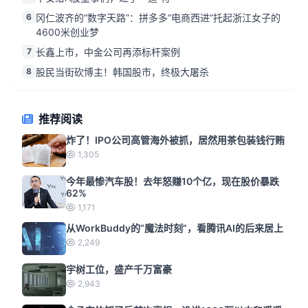
6
冈仁波齐的“数字天路”：拼多多“电商西进”托起浙江女子的
4600米创业梦
7
长鑫上市，中金公司再添标杆案例
8
股民当街砍博主！韩国股市，终极大屠杀
推荐阅读
炸了！IPO公司高管海外被抓，居然用茶包装钱行贿
1,305
今年最惨汽车股！去年怒赚10个亿，现在股价暴跌
62%
1,171
从WorkBuddy的“魔法时刻”，看腾讯AI的后来居上
2,249
宇树工位，盛产千万富豪
2,943