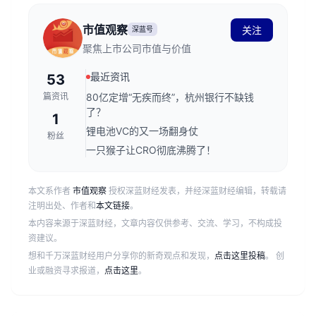
市值观察
关注
深蓝号
聚焦上市公司市值与价值
最近资讯
53
篇资讯
80亿定增“无疾而终”，杭州银行不缺钱
了？
1
锂电池VC的又一场翻身仗
粉丝
一只猴子让CRO彻底沸腾了！
本文系作者
市值观察
授权深蓝财经发表，并经深蓝财经编辑，转载请
注明出处、作者和
本文链接
。
本内容来源于深蓝财经，文章内容仅供参考、交流、学习，不构成投
资建议。
想和千万深蓝财经用户分享你的新奇观点和发现，
点击这里投稿
。 创
业或融资寻求报道，
点击这里
。