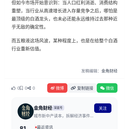
但如今市场开始意识到：当人口红利消逝、消费结构
重塑，当行业从高速增长进入存量竞争之后，哪怕是
最顶级的白酒龙头，也未必还能永远维持过去那种近
乎无敌的确定性。
而五粮液这场风波，某种程度上，也是在给整个白酒
行业重新估值。
发稿编辑：
金角财经
0
0
0
微博
复制链接
微信
金角财经
关注
深蓝号
城市新中产读本，拆解经济事件背
后的逻辑。
最近资讯
81