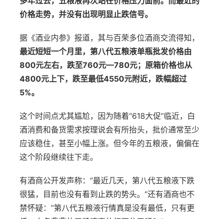
多年过去，五粮液再次站在价格压力面前。而最近的
价格走势，并没有出现明显止跌信号。
据《酒业内参》报道，其与百荣多位酒商交流得知，
最近短短一个月里，第八代五粮液单瓶批发价格由
800元左右，跌至760元—780元；原箱价格也从
4800元上下，跌至最低4550元附近，跌幅超过
5%。
这个时间点尤其尴尬，因为随着“618大促”临近，白
酒消费和备货需求按理说会有所抬头，批价通常至少
应该稳住，甚至小幅上涨。但今年的五粮液，偏偏在
这个阶段继续往下走。
有酒商公开发声称：“最近几天，第八代五粮液下跌
很猛，目前也没有看到止跌的势头。”还有酒商也不
禁怀疑：“第八代五粮液行情真是没有最低，只有更