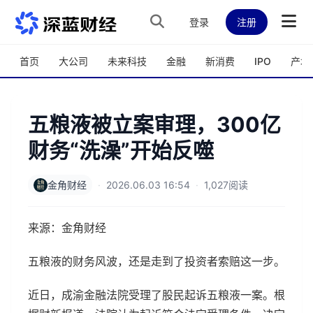
跳转到主内容
登录
注册
首页
大公司
未来科技
金融
新消费
IPO
产城
五粮液被立案审理，300亿
财务“洗澡”开始反噬
金角财经
·
2026.06.03 16:54
·
1,027阅读
来源：金角财经
五粮液的财务风波，还是走到了投资者索赔这一步。
近日，成渝金融法院受理了股民起诉五粮液一案。根