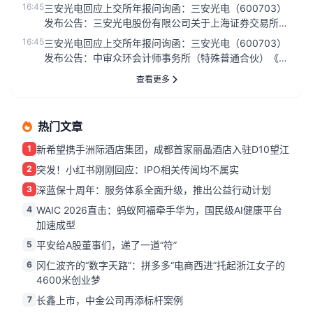
交易所《关于公司...
16:45
三安光电回应上交所年报问询函：三安光电（600703）
发布公告：三安光电股份有限公司关于上海证券交易所
2025年年度报告...
16:45
三安光电回应上交所年报问询函：三安光电（600703）
发布公告：中审众环会计师事务所（特殊普通合伙）《关
于上海证券交易所...
查看更多
热门文章
1
新希望携手洲际酒店集团，成都首家丽晶酒店入驻D10望江
2
突发！小红书刚刚回应：IPO相关传闻均不属实
3
深蓝保十周年：服务体系全面升级，推出公益行动计划
4
WAIC 2026直击：蚂蚁阿福牵手华为，国民级AI健康平台
加速成型
5
平安给A股董事们，递了一道“符”
6
冈仁波齐的“数字天路”：拼多多“电商西进”托起浙江女子的
4600米创业梦
7
长鑫上市，中金公司再添标杆案例