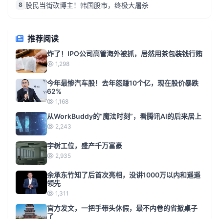
8
股民当街砍博主！韩国股市，终极大屠杀
推荐阅读
炸了！IPO公司高管海外被抓，居然用茶包装钱行贿
1,298
今年最惨汽车股！去年怒赚10个亿，现在股价暴跌
62%
1,168
从WorkBuddy的“魔法时刻”，看腾讯AI的后来居上
2,243
宇树工位，盛产千万富豪
2,935
余承东竹知了后首次亮相，没讲1000万以内和遥遥
领先
1,311
官方发文，一把手带头休假，最不内卷的省掀桌子
了