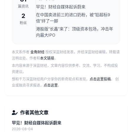
篇资讯
罕见！财经自媒体起诉蔚来
在中国卖进前三的进口奶粉，被“铅超标9
2
倍”绊了一脚
粉丝
港股版“长鑫”来了：顶级资本包场，冲击年
内最大IPO
本文系作者
金角财经
授权深蓝财经发表，并经深蓝财经编辑，转载请
注明出处、作者和
本文链接
。
本内容来源于深蓝财经，文章内容仅供参考、交流、学习，不构成投
资建议。
想和千万深蓝财经用户分享你的新奇观点和发现，
点击这里投稿
。 创
业或融资寻求报道，
点击这里
。
作者其他文章
罕见！财经自媒体起诉蔚来
2026-08-04