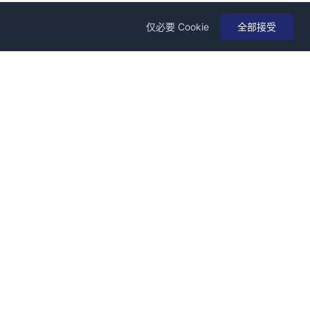
仅必要 Cookie
全部接受
道
品途商业评论
TOM财经
今日美股
联系方式
成都市高新区中航AFC-B 5A04