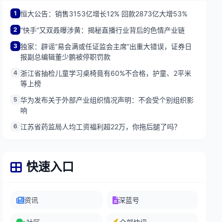
1
恒大公告：销售3153亿增长12% 回款2873亿大增53%
2
“快手”又双叒曝涉黄：揭秘直播行业背后的色情产业链
3
独家：辟谣“易会满或任证监会主席”出重大错误，证券日
报副总编辑董少鹏被停职罚款
4
浙江省抽检儿童学习桌椅竟有60%不合格，护童、2平米
等上榜
5
华为发布关于外部产业组织情况声明：不会受个别组织影
响
6
江苏省药监局人均工资福利超22万，你拖后腿了吗？
快速入口
资讯
深蓝号