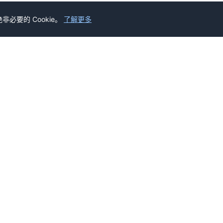
必要的 Cookie。
了解更多
富网
雪球财经
网汇通外汇
汇通黄金
财经123
砍柴网
贝多财经
中金在线财经频
服务与支持
关于我们