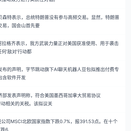
贝森特表示，总统特朗普没有参与高频交易。显然，特朗普
交易，国会山首先要
阿拉格齐表示，我方武装力量正对美国获准使用、用于袭击
何‘敌对’行动都
发布的声明，字节跳动旗下AI聊天机器人豆包拟推出付费专
包含软件开发
济部发表声明称，符合美国墨西哥加拿大贸易协议
劳动相关的关税。该拟议关
公司MSCI北欧国家指数下跌0.7%，报391.53点。在十个
跌6.