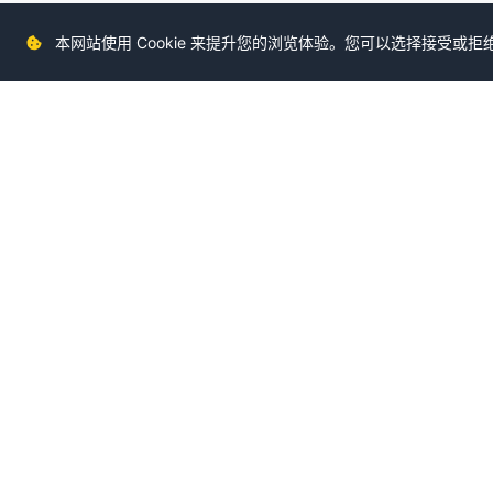
本网站使用 Cookie 来提升您的浏览体验。您可以选择接受或拒绝非
友情链接
财通社
财经网
华西都市网
每日经济新闻
华商财经
投资者之家
东方财
快捷导航
首页