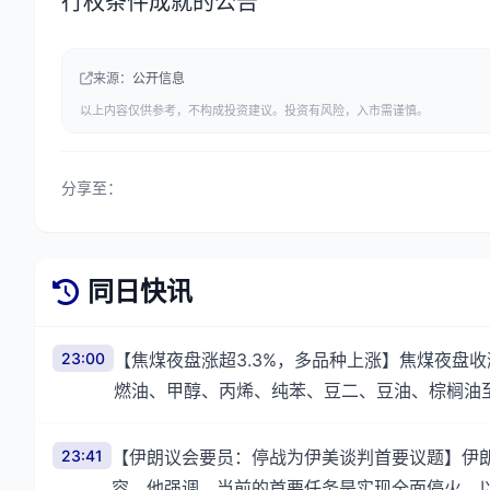
行权条件成就的公告
来源：
公开信息
以上内容仅供参考，不构成投资建议。投资有风险，入市需谨慎。
分享至：
同日快讯
23:00
【焦煤夜盘涨超3.3%，多品种上涨】焦煤夜盘收涨3
燃油、甲醇、丙烯、纯苯、豆二、豆油、棕榈油
23:41
【伊朗议会要员：停战为伊美谈判首要议题】伊
容。他强调，当前的首要任务是实现全面停火，