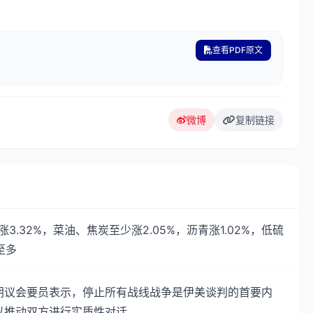
查看PDF原文
微博
复制链接
.32%，菜油、焦炭至少涨2.05%，沥青涨1.02%，低硫
至多
朗议会要员表示，停止所有战线战争是伊美谈判的首要内
以推动双方进行实质性对话。