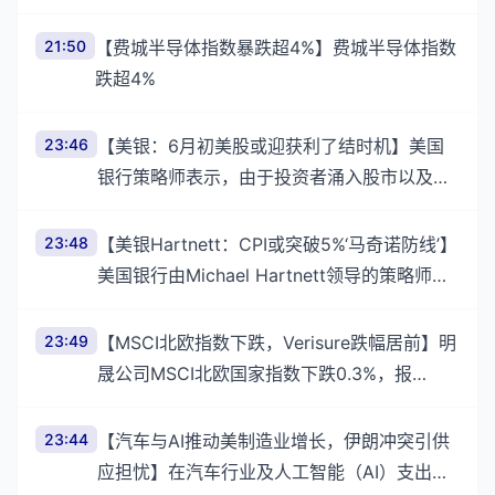
日）欧市尾盘报124.580便士/千卡，5月11
日、15日
21:50
【费城半导体指数暴跌超4%】费城半导体指数
跌超4%
23:46
【美银：6月初美股或迎获利了结时机】美国
银行策略师表示，由于投资者涌入股市以及通
胀风险抬头，美股在6月初已具备获利了结的
条件。由Michael Hartne
23:48
【美银Hartnett：CPI或突破5%‘马奇诺防线’】
美国银行由Michael Hartnett领导的策略师团
队在报告中指出，除非美国过去半年中月环比
增速迅速放缓，否则CPI
23:49
【MSCI北欧指数下跌，Verisure跌幅居前】明
晟公司MSCI北欧国家指数下跌0.3%，报
380.19点。在十个板块中，北欧工业板块跌幅
最大。Verisure Plc
23:44
【汽车与AI推动美制造业增长，伊朗冲突引供
应担忧】在汽车行业及人工智能（AI）支出热