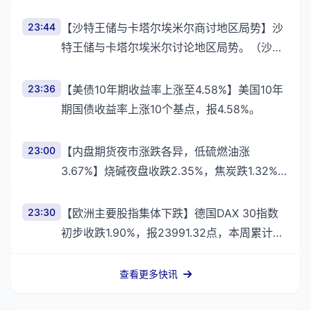
潮带来的科技产品需求推动下，美国4月制造
业产出增长0.6%，为2025年2月以来最大升
23:44
【沙特王储与卡塔尔埃米尔商讨地区局势】沙
特王储与卡塔尔埃米尔讨论地区局势。（沙特
媒体SPA）
23:36
【美债10年期收益率上涨至4.58%】美国10年
期国债收益率上涨10个基点，报4.58%。
23:00
【内盘期货夜市涨跌各异，低硫燃油涨
3.67%】烧碱夜盘收跌2.35%，焦炭跌1.32%，
豆二跌1.01%，棉花、PVC至少跌0.97%，菜
油、纸浆、豆粕、铁矿石至少跌
23:30
【欧洲主要股指集体下跌】德国DAX 30指数
初步收跌1.90%，报23991.32点，本周累计下
跌大约1.5%。法国股指初步收跌1.51%，意大
查看更多快讯