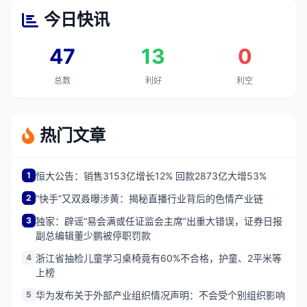
今日快讯
47
13
0
总数
利好
利空
热门文章
1
恒大公告：销售3153亿增长12% 回款2873亿大增53%
2
“快手”又双叒曝涉黄：揭秘直播行业背后的色情产业链
3
独家：辟谣“易会满或任证监会主席”出重大错误，证券日报
副总编辑董少鹏被停职罚款
4
浙江省抽检儿童学习桌椅竟有60%不合格，护童、2平米等
上榜
5
华为发布关于外部产业组织情况声明：不会受个别组织影响