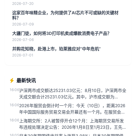
2026-07-20
这家百年味精企业，为何提供了AI芯片不可或缺的关键材
料？
2026-07-09
大疆门徒，如何将3D打印机卖成爆款消费电子产品？
2026-07-06
并购花知晓，赴港上市，珀莱雅应对“中年危机”
2026-07-01
最新快讯
16:06
沪深两市成交额达25231.03亿元：8月10日，沪深两市全
天成交额合计25231.03亿元。其中，沪市成交额为
1166...
16:06
2026年服贸会倒计时一个月：今天（10日），距离2026
年中国国际服务贸易交易会开幕还有一个月。在服贸会永
久会址首钢园...
16:06
上海期交所：2人被暂停开仓12个月：上海期货交易所发
布违规处理决定公告：2026年1月8日至1月23日，王先
跃、谢远超分...
16:05
日本30年期国债收益率上涨至3.98%：日本30年期国债