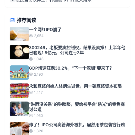
推荐阅读
一个网红IPO崩了
2,954
300246，老板要卖控制权，结果没卖掉！上半年他
已套现1.5亿元，公司连亏3年
1,048
GDP增速狂飙30.2%，“下一个深圳”要来了？
2,190
永和豆浆创始人林炳生逝世，用一碗豆浆资本布局
1,417
“淋雨没关系”的钟睒睒，要给被平台“杀光”的零售商
讨公道
1,950
炸了！IPO公司高管海外被抓，居然用茶包装钱行贿
1,320