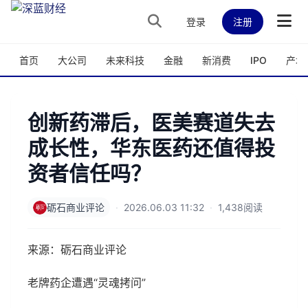
跳转到主内容
登录
注册
首页
大公司
未来科技
金融
新消费
IPO
产城
创新药滞后，医美赛道失去
成长性，华东医药还值得投
资者信任吗？
砺石商业评论
·
2026.06.03 11:32
·
1,438阅读
来源：砺石商业评论
老牌药企遭遇“灵魂拷问”