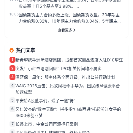
收益率上升5个基点至3.98%。...
16:05
国债期货主力合约多数上涨：国债期货收盘，30年期主
力合约涨0.32%，10年期主力合约涨0.04%，5年期主力
合约涨0....
查看更多
热门文章
1
新希望携手洲际酒店集团，成都首家丽晶酒店入驻D10望江
2
突发！小红书刚刚回应：IPO相关传闻均不属实
3
深蓝保十周年：服务体系全面升级，推出公益行动计划
4
WAIC 2026直击：蚂蚁阿福牵手华为，国民级AI健康平台
加速成型
5
平安给A股董事们，递了一道“符”
6
冈仁波齐的“数字天路”：拼多多“电商西进”托起浙江女子的
4600米创业梦
7
长鑫上市，中金公司再添标杆案例
8
股民当街砍博主！韩国股市，终极大屠杀