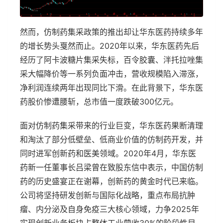
然而，仿制药集采政策的推出却让华东医药持续多年
的增长势头戛然而止。2020年以来，华东医药先后
经历了阿卡波糖片集采失标，百令胶囊、泮托拉唑集
采大幅降价等一系列负面冲击，营收规模陷入滞涨，
净利润连续两年出现同比下滑。在此背景下，华东医
药股价惨遭腰斩，总市值一度跌破300亿元。
面对仿制药集采带来的行业巨变，华东医药果断清理
和淘汰了部分低壁垒、低商业价值的仿制药开发，并
同时进军创新药和医美领域。2020年4月，华东医
药新一任董事长吕梁曾在致股东信中表示，中国仿制
药的历史盛宴正在谢幕，创新药的黄金时代已来临。
公司将坚持研发创新与国际化战略，重点布局抗肿
瘤、内分泌及自身免疫三大核心领域，力争2025年