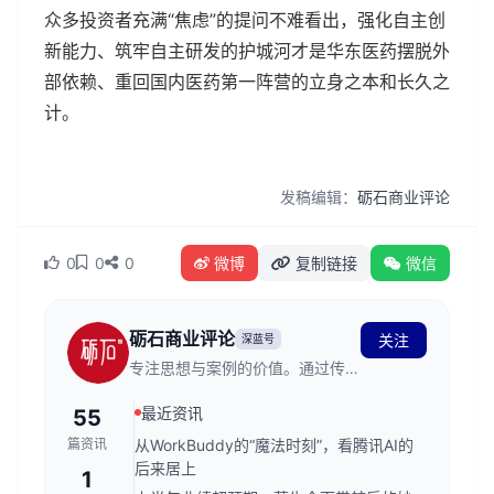
众多投资者充满“焦虑”的提问不难看出，强化自主创
新能力、筑牢自主研发的护城河才是华东医药摆脱外
部依赖、重回国内医药第一阵营的立身之本和长久之
计。
发稿编辑：
砺石商业评论
0
0
0
微博
复制链接
微信
砺石商业评论
关注
深蓝号
专注思想与案例的价值。通过传播
以利他主义、专业主义与长期主义
最近资讯
55
为核心的"美好商业“观念，以促进
全球新商业文明体系的构建，进而
篇资讯
从WorkBuddy的“魔法时刻”，看腾讯AI的
实现一个人人希冀的美好社会。
后来居上
1