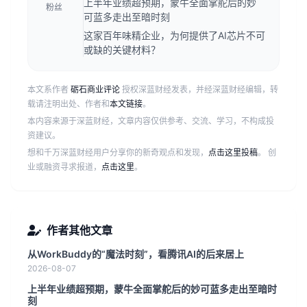
上半年业绩超预期，蒙牛全面掌舵后的妙
粉丝
可蓝多走出至暗时刻
这家百年味精企业，为何提供了AI芯片不可
或缺的关键材料？
本文系作者
砺石商业评论
授权深蓝财经发表，并经深蓝财经编辑，转
载请注明出处、作者和
本文链接
。
本内容来源于深蓝财经，文章内容仅供参考、交流、学习，不构成投
资建议。
想和千万深蓝财经用户分享你的新奇观点和发现，
点击这里投稿
。 创
业或融资寻求报道，
点击这里
。
作者其他文章
从WorkBuddy的“魔法时刻”，看腾讯AI的后来居上
2026-08-07
上半年业绩超预期，蒙牛全面掌舵后的妙可蓝多走出至暗时
刻