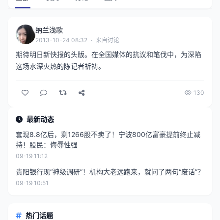
纳兰浅歌
2013-10-24 08:32
·
来自讨论
期待明日新快报的头版。在全国媒体的抗议和笔伐中，为深陷
这场水深火热的陈记者祈祷。
130
最新动态
套现8.8亿后，剩1266股不卖了！宁波800亿富豪提前终止减
持！股民：侮辱性强
09-19 11:12
贵阳银行现“神级调研”！机构大老远跑来，就问了两句“废话”？
09-19 10:51
热门话题