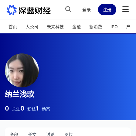
跳转到主内容
登录
注册
首页
大公司
未来科技
金融
新消费
IPO
产城
纳兰浅歌
0
0
1
关注
粉丝
动态
全部
长文
讨论
图片