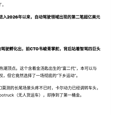
了。
进入2026年以来，自动驾驶领域出现的第二笔超亿美元
动驾驶孵化出，前CTO韦峻青掌舵，背后站着智驾四巨头
驶热潮顶点。这个含着金汤匙出生的“富二代”，本可以与
主权，但它竟然选择了一场彻底的“下乡运动”。
幻莫测的长尾场景头疼不已时，卡尔动力已经调转车头，
otruck（无人货运车），却挣到了第一桶金。