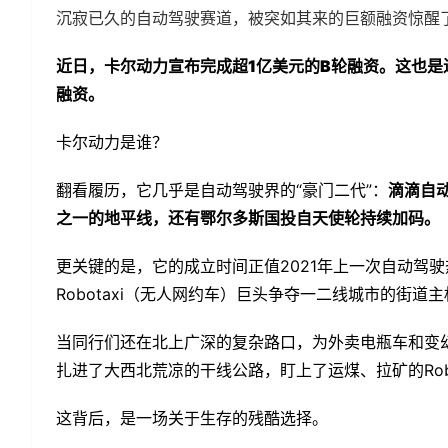
沉寂已久的自动驾驶赛道，被突如其来的巨额融资惊醒
近日，卡尔动力宣布完成超1亿美元的B轮融资。这也是
融资。
卡尔动力是谁？
翻看履历，它几乎是自动驾驶界的“豪门二代”：
滴滴自
之一的地平线，还有鄂尔多斯国投自天使轮持续加码。
更关键的是，它的成立时间正值2021年上一次自动驾
Robotaxi（无人网约车）巨头争夺一二线城市的街道
当同行们还在北上广深的复杂路口，为外卖电瓶车和变
扎进了大西北荒凉的干线公路，盯上了运煤、拉矿的Rob
这背后，是一场关于生存的残酷选择。