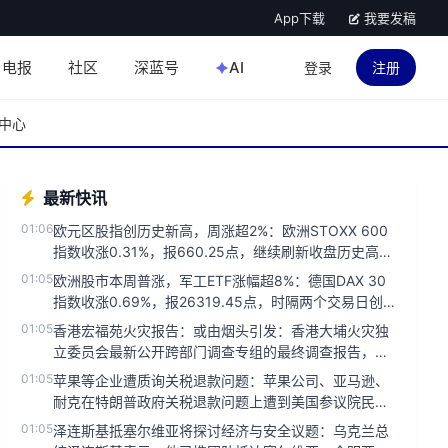
App下载
我要发稿
电报
社区
深蓝号
AI
登录
注册
中心
最新快讯
01:06
欧元区股指创历史新高，周涨超2%：欧洲STOXX 600
指数收涨0.31%，报660.25点，继续刷新收盘历史高
点，本周...
01:05
欧洲股市本周普涨，军工ETF涨幅超8%：德国DAX 30
指数收涨0.69%，报26319.45点，时隔两个交易日创收
盘历...
01:05
香港宏福苑火灾报告：或由烟头引发：香港大埔火灾独
立委员会最新公开跨部门调查专组的最终调查报告，认
为大火或是由烟头引起，而...
01:05
苹果等企业遭质询关税退款问题：苹果公司、亚马逊、
耐克在特朗普政府关税退款问题上遭到美国参议院民主
党成员Warren的质询...
01:05
泽连斯基抵塞尔维亚将探讨经济与安全议题：乌克兰总