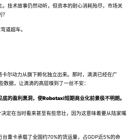
生。技术故事仍然动听，但资本的耐心消耗殆尽，市场关
利？
一次弯道超车。
滴将卡尔动力从旗下孵化独立出来。那时，滴滴已经在广
是这些数据，让滴滴的高层嗅到了一丝不安：
的盈利黑洞，使Robotaxi短期商业化前景极不明朗。
个决定在当时看来甚至有些悲壮，因为这意味着要从陆家嘴
万台重卡承载了全国约70%的货运量，占GDP近5%的命