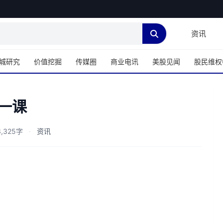
资讯
城研究
价值挖掘
传媒圈
商业电讯
美股见闻
股民维权
一课
,325字
·
资讯