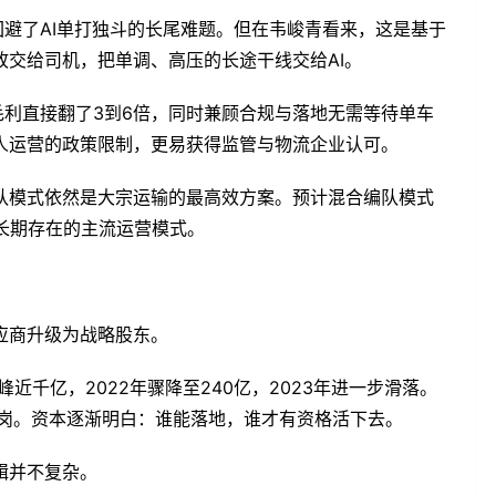
回避了AI单打独斗的长尾难题。但在韦峻青看来，这是基于
交给司机，把单调、高压的长途干线交给AI。
毛利直接翻了3到6倍，同时兼顾合规与落地无需等待单车
人运营的政策限制，更易获得监管与物流企业认可。
队模式依然是大宗运输的最高效方案。预计混合编队模式
长期存在的主流运营模式。
应商升级为战略股东。
近千亿，2022年骤降至240亿，2023年进一步滑落。
”转岗。资本逐渐明白：谁能落地，谁才有资格活下去。
辑并不复杂。