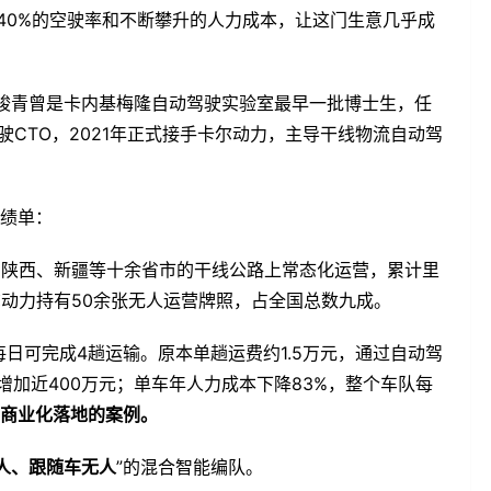
40%的空驶率和不断攀升的人力成本，让这门生意几乎成
韦峻青曾是卡内基梅隆自动驾驶实验室最早一批博士生，任
驶CTO，2021年正式接手卡尔动力，主导干线物流自动驾
成绩单：
古、陕西、新疆等十余省市的干线公路上常态化运营，累计里
尔动力持有50余张无人运营牌照，占全国总数九成。
日可完成4趟运输。原本单趟运费约1.5万元，通过自动驾
增加近400万元；单车年人力成本下降83%，整个车队每
商业化落地的案例。
人、跟随车无人
”的混合智能编队。