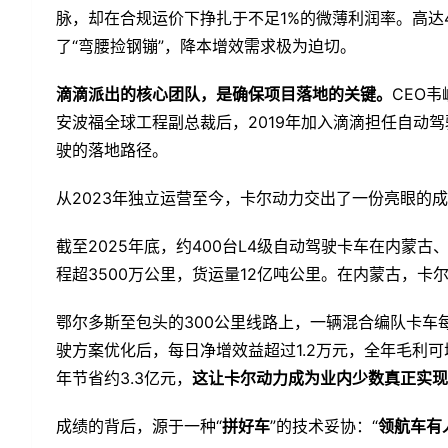
脉，却在合规运价下挣扎于不足1%的微薄利润率。高达
了“弯腰捡钢镚”，降本增效需求极为迫切。
滴滴派出的核心团队，是确保项目落地的关键。
CEO
安波福全球工程副总裁后，2019年加入滴滴担任自动驾
驶的落地路径。
从2023年独立运营至今，卡尔动力交出了一份亮眼的
截至2025年底，约400台L4级自动驾驶卡车在内蒙
程超3500万公里，货运量12亿吨公里。在内蒙古，卡
鄂尔多斯至包头的300公里线路上，一辆混合编队卡车每
驶方案优化后，每日净增效益超过1.2万元，全年毛利可
年节省约3.3亿元，
这让卡尔动力成为业内少数真正实现
成绩的背后，源于一种“
拼好车
”的技术妥协：“
领航车有