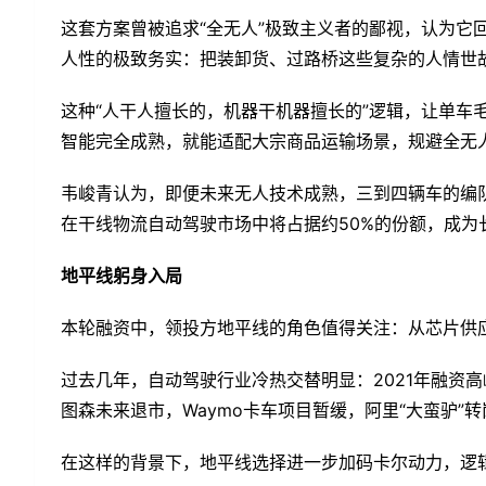
这套方案曾被追求“全无人”极致主义者的鄙视，认为它
人性的极致务实：把装卸货、过路桥这些复杂的人情世故
这种“人干人擅长的，机器干机器擅长的”逻辑，让单车
智能完全成熟，就能适配大宗商品运输场景，规避全无
韦峻青认为，即便未来无人技术成熟，三到四辆车的编
在干线物流自动驾驶市场中将占据约50%的份额，成为
地平线躬身入局
本轮融资中，领投方地平线的角色值得关注：从芯片供
过去几年，自动驾驶行业冷热交替明显：2021年融资高峰
图森未来退市，Waymo卡车项目暂缓，阿里“大蛮驴
在这样的背景下，地平线选择进一步加码卡尔动力，逻