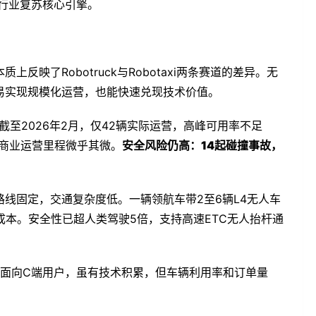
为行业复苏核心引擎。
上反映了Robotruck与Robotaxi两条赛道的差异。无
然更易实现规模化运营，也能快速兑现技术价值。
来，截至2026年2月，仅42辆实际运营，高峰可用率不足
为商业运营里程微乎其微。
安全风险仍高：14起碰撞事故，
，路线固定，交通复杂度低。一辆领航车带2至6辆L4无人车
本。安全性已超人类驾驶5倍，支持高速ETC无人抬杆通
taxi面向C端用户，虽有技术积累，但车辆利用率和订单量