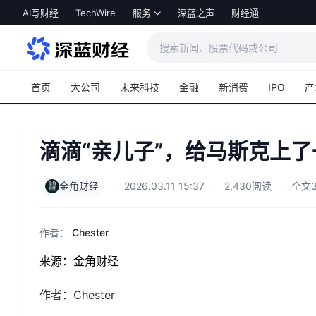
跳转到主内容
AI写财经
TechWire
服务
深蓝之声
财经通
首页
大公司
未来科技
金融
新消费
IPO
产
滴滴“亲儿子”，给马斯克上了
金角财经
·
2026.03.11 15:37
·
2,430阅读
·
全文3
作者：
Chester
来源：金角财经
作者：Chester