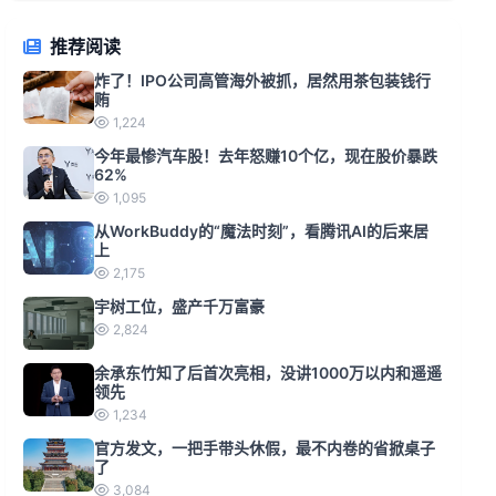
推荐阅读
炸了！IPO公司高管海外被抓，居然用茶包装钱行
贿
1,224
今年最惨汽车股！去年怒赚10个亿，现在股价暴跌
62%
1,095
从WorkBuddy的“魔法时刻”，看腾讯AI的后来居
上
2,175
宇树工位，盛产千万富豪
2,824
余承东竹知了后首次亮相，没讲1000万以内和遥遥
领先
1,234
官方发文，一把手带头休假，最不内卷的省掀桌子
了
3,084