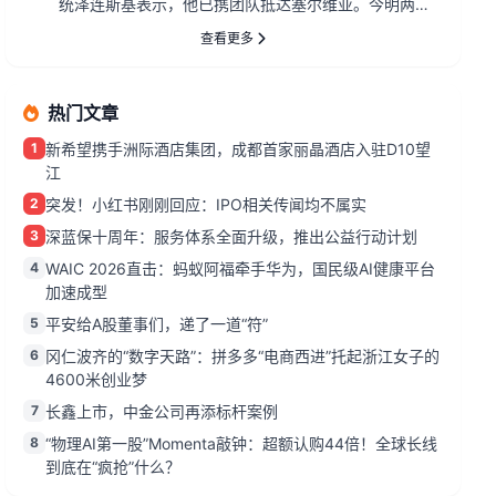
统泽连斯基表示，他已携团队抵达塞尔维亚。今明两
日，双方安排了重要会晤，将...
查看更多
热门文章
1
新希望携手洲际酒店集团，成都首家丽晶酒店入驻D10望
江
2
突发！小红书刚刚回应：IPO相关传闻均不属实
3
深蓝保十周年：服务体系全面升级，推出公益行动计划
4
WAIC 2026直击：蚂蚁阿福牵手华为，国民级AI健康平台
加速成型
5
平安给A股董事们，递了一道“符”
6
冈仁波齐的“数字天路”：拼多多“电商西进”托起浙江女子的
4600米创业梦
7
长鑫上市，中金公司再添标杆案例
8
“物理AI第一股”Momenta敲钟：超额认购44倍！全球长线
到底在“疯抢”什么？