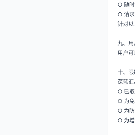
○ 随
○ 请
针对以上
九、用
用户可
十、限
深蓝汇
○ 已
○ 为
○ 为
○ 为