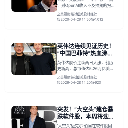
动了？
针对OpenAI收入不及预期的报道
引发了华尔街恐慌，全球人工智
美股财经社
美股财经社
能概念股普遍大跌。山姆·奥特曼
2026-04-29 14:50
1,012
数千亿美元的融资故事讲不下去
了？但有分析师表示，这或许正
是低价介入人工智能概念股的绝
佳机会。OpenAI相关股集体大跌
英伟达连续见证历史！
周二美股下跌，标普500指数从
“中国巴菲特”热血沸
历史高位回落，半导体和其他科
技公...
腾：不要错过这个时代
英伟达股价连续两日大涨，创历
史新高，总市值达5.26万亿美
元，稳居全球第一。驱动因素包
美股财经社
美股财经社
括与OpenAI深度合作（全公司推
2026-04-28 14:20
920
广Codex编码代理）、AI算力需
求持续爆发及GB200等新一代硬
件落地。中国知名价值投资者但
斌（“中国巴菲特”）强烈唱多，重
突发！“大空头”建仓暴
申10万亿美元市值目标，并大幅
跌软件股，本周将迎空
加仓；美银同步上调评级至“买
入”，目标价300美元，强调其在
前考验
‘大空头’迈克尔·伯里在软件股因