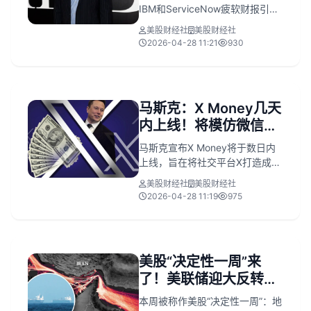
AI基础设施中的不可替代性。
IBM和ServiceNow疲软财报引发
AI担忧而集体暴跌之际，逆势建
美股财经社
美股财经社
仓微软多头，并增持MSCI、
2026-04-28 11:21
930
PayPal、Adobe等软件及支付类
股票；他强调市场过度反应，认
为微软云业务稳健、现金流充
沛、估值低于历史均值（PE 26x
马斯克：X Money几天
vs 5年均值34x），同时买入
内上线！将模仿微信打
QQQ、英伟达及半导体ETF看跌
期权以对冲AI交易过热风险。微
造超级应用
马斯克宣布X Money将于数日内
软4月29日财报将验证其策略。
上线，旨在将社交平台X打造成类
似微信的超级应用，集成支付、
美股财经社
美股财经社
储蓄（6%年利率）、现金返还
2026-04-28 11:19
975
（3%）、AI理财管家及金属Visa
卡等功能。尽管拥有6亿用户基础
和创作者生态优势，但面临多地
支付牌照缺失、监管质疑（如纽
美股“决定性一周”来
约、马萨诸塞州）、盈利模式不
了！美联储迎大反转，
明、电商基建薄弱等挑战，行业
专家对其落地时效与可持续性持
科技巨头财报炸场
本周被称作美股“决定性一周”：地
怀疑态度。