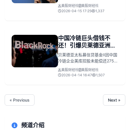
个人净资产估值达1.31–2.09亿美
美股财经社
美股财经社
元，远超历任美联储主席（如鲍
2026-04-15 17:25
1,337
威尔1970万–5500万美元），主
要来自SpaceX、巨无霸基金
（Juggernaut Fund）、UPS董
事薪酬及多家金融机构顾问费；
中国冷链巨头借钱不
其妻简·劳德为雅诗兰黛家族成
还！引爆贝莱德亚洲首
员，持股市值约15亿美元。沃什
需按道德要求剥离部分资产，但
个大雷
贝莱德亚太私募信贷基金II因中国
其巨额财富与多重金融利益关联
冷链企业美库控股未能偿还2750
引发对美联储独立性的担忧。
万美元本金及1200万美元利息
美股财经社
美股财经社
（合计近4000万美元）而遭遇其
2026-04-14 16:47
1,507
亚洲首例借款人违约。该贷款始
于2021年，美库曾部分还款，但
最终于2024年4月实质性违约。
事件发生在全球1.8万亿美元私募
« Previous
Next »
信贷市场深陷赎回潮、违约风险
上升的背景下，暴露贝莱德亚洲
另类投资策略的脆弱性，并引发
对AI冲击、融资成本高企下私募
频道介绍
信贷系统性风险的担忧。