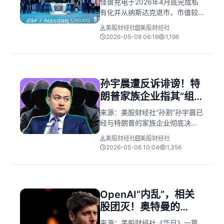
怪兽充电于2026年4月底完成私
有化并从纳斯达克退市，市值较
上市时蒸发85%，最终作价3.25
美股财经社
美股财经社
亿美元。公
2026-05-08 06:16
1,196
孙宇晨遭反诉诽谤！特
朗普家族企业指其“组织
水军抹黑”，紧急回应来
来源：美股财经社“孙割”孙宇晨已
了
经与特朗普的家族企业彻底决
裂，在起诉世界自由金融公司
美股财经社
美股财经社
(World Liberty Financial) 后遭到
2026-05-06 10:04
1,356
反诉，双方的矛盾日趋白热化。
周一，世界自由金融公司在佛罗
里达州法院提起诉讼，指控亿万
富翁孙宇晨通过在社交媒体平台
OpenAI“内乱”，相关
X 上发布的一系列帖子造成了“实
股团灭！奥特曼的
质性和持续...
8500亿美元叙事讲不
来源：美股财经社《华日》一篇