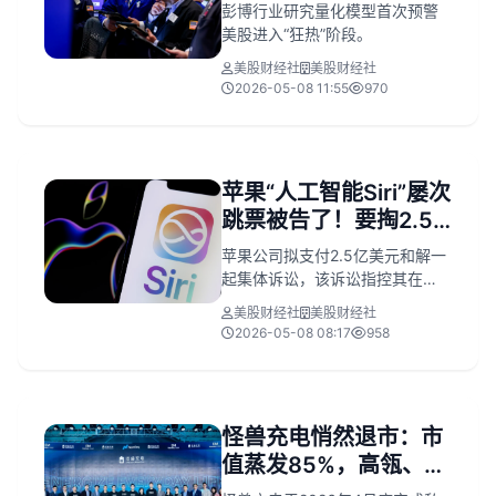
足这一点才能继续涨
彭博行业研究量化模型首次预警
美股进入“狂热”阶段。
美股财经社
美股财经社
2026-05-08 11:55
970
苹果“人工智能Siri”屡次
跳票被告了！要掏2.5
亿美元和解
苹果公司拟支付2.5亿美元和解一
起集体诉讼，该诉讼指控其在
2024年虚假宣传尚未开发完成的
美股财经社
美股财经社
AI增强型Siri功能，误导iPhone
2026-05-08 08:17
958
15/16用户购买。
怪兽充电悄然退市：市
值蒸发85%，高瓴、阿
里、小米全被套