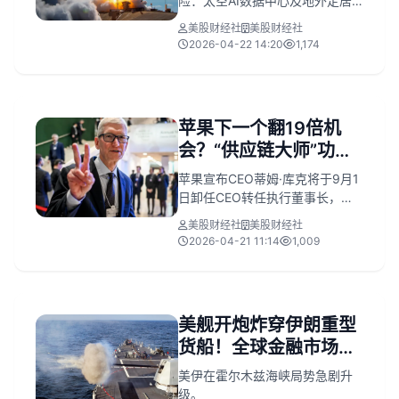
险：太空AI数据中心及地外定居
点尚无商业可行性，技术未经验
美股财经社
美股财经社
证；星链业务成唯一盈利支柱，
2026-04-22 14:20
1,174
2025年因xAI合并巨亏49.4亿美
元，资本支出激增至207亿美元；
公司拟以1.75万亿美元估值上
市，采用双重股权结构强化马斯
苹果下一个翻19倍机
克控制权，其年薪仅5.4万美元但
会？“供应链大师”功成
将获巨额股权激励。
身退，“硬件极客”直面
苹果宣布CEO蒂姆·库克将于9月1
七大挑战
日卸任CEO转任执行董事长，由
硬件工程高级副总裁约翰·特纳斯
美股财经社
美股财经社
接任。
2026-04-21 11:14
1,009
美舰开炮炸穿伊朗重型
货船！全球金融市场又
麻了，科技七巨头有望
美伊在霍尔木兹海峡局势急剧升
拯救大盘
级。