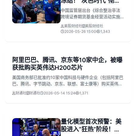
冻结！“灰色时代”彻底
达、波音、Palantir等政策受益
股。文章提炼出对散户的五大实
结束，三大渠道成散户
中国监管层出台《综合整治非法
操启示，强调‘只做最强主线+政策
首选
跨境证券期货基金经营活动实施
红利+短线择时’。
方案》，对富途、老虎、长桥等
美股财经社
美股财经社
境外券商境内非法展业实施顶格
2026-05-26 15:00
1,343
处罚，宣告境内个人通过非法平
台炒美股的‘灰色时代’终结。500
万账户被纳入两年过渡期管理，
执行‘只许卖、不许买’刚性规则；
阿里巴巴、腾讯、京东等10家中企，被曝
存量资金安全但不可新增入金。
获批购买英伟达H200芯片
投资者须转向QDII基金、港股通
或真实境外身份三条合规渠道。
美国商务部已批准约10家中国科技与硬件企业（包括阿里巴
巴、腾讯、字节跳动、京东、联想、富士康等）购买英伟达
H200 AI芯片，单客户配额上限为7.5万颗；但截至目前尚无
财通社
财通社
2026-05-14 15:24
1,371
实际交货。英伟达CEO黄仁勋借随特朗普访华契机引发市场
对其推动销售解冻的期待。相关公司均未公开置评，联想是
唯一证实获批分销资质的企业。
量化模型首次预警：美
股进入“狂热”阶段！满