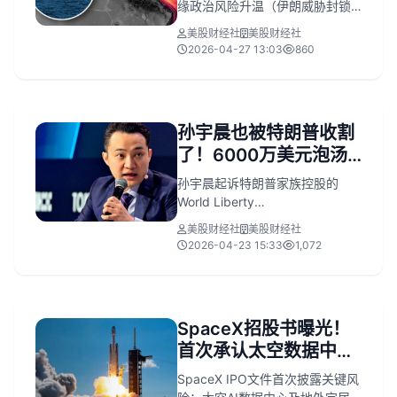
缘政治风险升温（伊朗威胁封锁
霍尔木兹海峡推高油价）、科技
美股财经社
美股财经社
“七巨头”密集发布财报
2026-04-27 13:03
860
（Alphabet、微软、亚马逊、
Meta、苹果等）将验证AI驱动反
弹可持续性，同时美联储鲍威尔
任内倒数第二次议息临近，市场
孙宇晨也被特朗普收割
预期政策转向渐明。尽管油价上
了！6000万美元泡汤
涨、通胀压力隐现，但美股科技
板块逆势创历史新高，机构普遍
后发帖维权，反遭嘲讽
孙宇晨起诉特朗普家族控股的
认为市场对和平协议持乐观预
“装可怜”
World Liberty
期，科技盈利韧性正成为抗风险
Financial（WLFI），指控其未经
核心逻辑。
美股财经社
美股财经社
披露即冻结其价值约6000万美元
2026-04-23 15:33
1,072
的WLFI代币、剥夺治理权并涉嫌
敲诈；WLFI方面反指其诉讼无
据，系转移自身监管丑闻（如刚
了结SEC 1000万美元欺诈案）的
SpaceX招股书曝光！
炒作；双方在社交媒体激烈互
首次承认太空数据中心
撕，事件折射加密项目治理黑
箱、名人背书风险及政商跨界信
不现实，全靠星链输血
SpaceX IPO文件首次披露关键风
任危机。
减亏