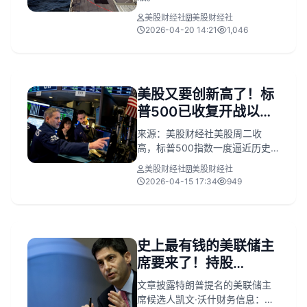
美股财经社
美股财经社
2026-04-20 14:21
1,046
美股又要创新高了！标
普500已收复开战以来
所有跌幅
来源：美股财经社美股周二收
高，标普500指数一度逼近历史
高位，抹去了自伊朗战争爆发以
美股财经社
美股财经社
来的全部跌幅。交易员们对美伊
2026-04-15 17:34
949
首轮和平谈判破裂不以为意，同
时对两国仍可能达成协议持乐观
态度。白宫称可能进行第二轮和
谈。原油价格大幅下跌，5月交割
史上最有钱的美联储主
的美国WTI原油期货价格下跌近
席要来了！持股
8%，收于每桶91.28美元。国际
基准布伦特...
SpaceX，老婆来自雅
文章披露特朗普提名的美联储主
诗兰黛家族
席候选人凯文·沃什财务信息：其