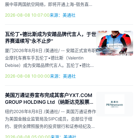
展中菲两国航空网络，即将开通上海-宿务直飞
航线，并恢复厦门-马尼拉直飞航线，为旅客提
2026-08-08 10:07:00
来源：美通社
供更便捷、更实惠的菲律宾出行选择。 宿务太
平洋航空将于2026年11月18日起开通上海-宿务
直飞航线，每周执飞三班，航班日期为每周三、
瓦伦丁•德比斯成为安踏品牌代言人，于世
界赛道续写"永不止步"
周五及周日。 宿务太平洋航空是唯一运营上海-
宿务直飞航班的菲律宾航司，让中国东部地区旅
厦门2026年8月8日 /美通社/ -- 安踏正式宣布职
客无需经马尼拉中转，便可直抵菲律宾热门休闲
业摩托车赛车手瓦伦丁•德比斯（Valentin
旅游目的地宿务。 与此同时，宿务太平洋航空
Debise）成为安踏品牌代言人。瓦伦丁•德比斯
还将自2026年11月23日起恢复厦门-马尼拉直
目前效力于张雪机车ZXMOTO车队，并在世界
2026-08-08 10:00:00
来源：美通社
飞...
超级摩托车锦标赛（WSBK）WorldSSP组别创
造传奇战绩。此前，安踏官宣成为张雪机车
ZXMOTO全球战略合作伙伴，并陆续推出多款
美国万通证券宣布完成其客户YXT.COM
GROUP HOLDING Ltd（纳斯达克股票代
机车文化系列产品。本次携手瓦伦丁•德比斯，
码：YXT）105万美元的注册直接发行
标志着安踏在机车领域的进一步探索。 安踏正
纽约2026年8月8日 /美通社/ -- 美国万通证券作
式宣布职业摩托车赛车手瓦伦丁·德比斯
为美国金融业监管局及SIPC成员，总部位于纽
（Valentin Debise）成为安踏品牌代言人 瓦伦
约、提供全牌照服务的投资银行和证券经纪及交
丁•德比斯1992年出生于法国阿尔比，11岁便征
易商，今日宣布为其客户YXT.COM GROUP
2026-08-08 05:00:00
来源：美通社