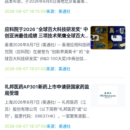
品发布会，于2026年8月6日落地北京雀巢客户
价格为每股普通股8.58美元。 与此同时，2025
体验中心。本次活动集结延吉政府文旅部门、本
2026-08-07 19:15:00
来源：美通社
年度股份回购计...
土米酒酿造企业、非遗传承人、全国连锁餐饮品
牌及雀巢专业餐饮核心团队，近30位行业代表
齐聚现场，通过主旨分享、圆桌对话、新品实操
应科院于2026 “全球百大科技研发奖” 中
创亚洲最佳成绩 三项技术荣膺全球百大创
品鉴、供需对接晚宴等多元环节，打通延吉米酒
新奖项
走向全国餐饮市场的发展通路，推动地方特色饮
香港2026年8月7日 /美通社/ -- 香港应用科技研
品标准化、规模化升级。 雀巢专业餐饮作为雀
究院（应科院）在被誉为 “创新界奥斯卡” 的 “全
巢集团深耕B端餐饮市场的核心板块，依托百年
球百大科技研发奖” (R&D 100大奖)中再创佳
研发实力、全球化稳定供应链，持续聚焦餐饮
绩，共获六项技术晋身终选，成为今届亚洲区入
2026-08-07 19:01:00
来源：美通社
门...
围数量最多的机构，亦是美国以外表现最突出的
机构。六项入围技术中，三项最终获选为R&D
100大奖优胜者，跻身全球年度百大最具突破性
礼邦医药AP301新药上市申请获国家药监
局受理
创新技术之列。 应科院行政总裁孙耀达博士工
程师表示：“我们非常荣幸获得R&D 100大奖的
上海2026年8月7日 /美通社/ -- 礼邦医药（江
肯定。六项技术成功晋身终选，当中三项更脱颖
苏）股份有限公司（以下简称"礼邦医药"或"公
而出荣获大奖，充分彰显应科院卓越的科研实力
司"，股票代码：09637.HK），一家聚焦肾脏疾
与创新能力。这些成果有赖研究团队及合作伙
病领域的生物医药企业，今日宣布，公司管线产
2026-08-07 18:37:00
来源：美通社
伴...
品AP301胶囊（一款新型口服含铁磷结合剂）用