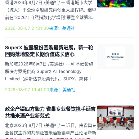
Seaspan 成为首家成功进入中国熊猫债市场的
香港2026年8月7日 /美通社/ -- 香港城市大学
国际船东及运营商，是公司发展历程中的重要里
（城大）于全球卓越研究再创重大里程碑。继早
程碑。 此次发行不仅为 Seaspan 开辟了新的融
前在“2026年自然指数化学增刊”荣登全球第38
资渠道，也有助于公司进一步实现融资来源...
位及全港第一后，城大在“自然指数”再创高峰，
2026-08-07 21:31:00
来源：美通社
于最新公布的“2026年自然指数纳米科学与技术
增刊”（Nature Index 2026 Nanoscience and
Nanotechnology Supplement）中跻身“全球
SuperX 披露股份回购最新进展，新一轮
回购落地坚定长期价值成长信心
200所领先机构”之列，位居全球第41位及全港
第一，反映大学在纳米科学与技术科研领域的雄
新加坡2026年8月7日 /美通社/ -- AI 基础设施
厚研究实力及日益增长的国际影响力。 城大于
解决方案提供商 SuperX AI Technology
“2026年自然指数纳米科学与技术增刊”荣登全港
Limited（纳斯达克股票代码：SUPX，简称「公
第一。 排名根据各院校在2025年纳米科学与技
司」或「SuperX」）今日发布股份回购计划最
2026-08-07 19:41:00
来源：美通社
术领域顶...
新进展，披露此前获董事会批准的股份回购计划
执行详情，并宣布获批实施一项新的股票回购计
划。 2025年11月26日，公司董事会正式批准一
政企产渠四方聚力 雀巢专业餐饮携手延吉
共推米酒产业新范式
项股份回购计划（下称"2025年股份回购计
划"），授权公司回购总额不超过2000万美元的
北京2026年8月7日 /美通社/ -- 近日，由雀巢专
普通股。 截至2026年8月4日，公司已依据该计
业餐饮主办的共创延吉米酒新篇章产业论坛暨新
划累计回购了2,326,089股普通股。平均净回购