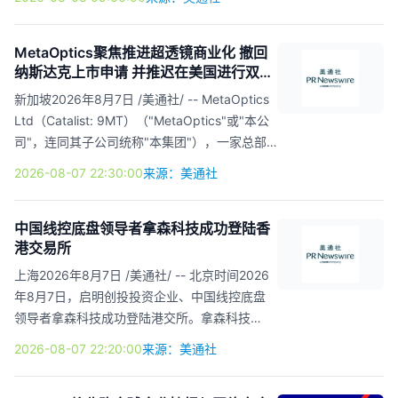
战50cc摩托车赛事，在高速...
HOLDING Ltd（纳斯达克股票代码：YXT）
（"YXT.com"或"公司"）完成约105万美元的注
册直接发行（"本次发行"）。YXT.com是一家总
MetaOptics聚焦推进超透镜商业化 撤回
纳斯达克上市申请 并推迟在美国进行双重
部位于中国的AI赋能企业生产力解决方案提供
上市计划
商。 根据证券购买协议的条款，公司已同意向
新加坡2026年8月7日 /美通社/ -- MetaOptics
若干机构投资者出售150,000份美国存托股份
Ltd（Catalist: 9MT）（"MetaOptics"或"本公
（"ADS"），每份ADS的发行价格为7.00美元。
司"，连同其子公司统称"本集团"），一家总部
本次发行公司获得的募集资金总额为105万美
位于新加坡的半导体光学公司，今日宣布已通知
2026-08-07 22:30:00
来源：美通社
元。 美国万通证券（Un...
纳斯达克股票市场有限责任公司撤回其上市申
请，自2026年8月7日起生效（下称"本次撤
回"）。 MetaOptics 执行主席程章金先生表
中国线控底盘领导者拿森科技成功登陆香
港交易所
示："本次举措是本公司整体战略规划中的关键
一环，与我们聚焦美国这一关键市场及核心客户
上海2026年8月7日 /美通社/ -- 北京时间2026
的方向保持一致。鉴于当前地缘政治不确定性、
年8月7日，启明创投投资企业、中国线控底盘
科技股价格近期出现的大幅波动、持续的技术变
领导者拿森科技成功登陆港交所。拿森科技
革、对资本支出确定性的迫切需求，以及全球资
（02261.HK）发行价为10.42港元/股，开盘价
2026-08-07 22:20:00
来源：美通社
本竞争日...
16.9港元/股，市值100.6亿港元。 启明创投于
2018年联合领投了拿森科技的A轮融资，并在B