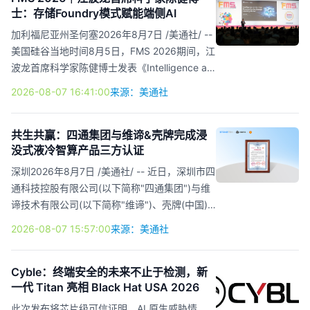
士：存储Foundry模式赋能端侧AI
学 "一症一解" 的一次"田野论证" —— 将科学从
实验室拉回土地，在源头处重新审视问题成因、
加利福尼亚州圣何塞2026年8月7日 /美通社/ --
精准干预与功效验证的闭环逻辑，去理解一瓶油
美国硅谷当地时间8月5日，FMS 2026期间，江
橄榄精华背后的一切！ 安修泽产品套组 大地之
波龙首席科学家陈健博士发表《Intelligence at
选：为何陇南能成为中国油橄榄之乡？ 甘肃...
the Edge: Powered by the Storage Foundry
2026-08-07 16:41:00
来源：美通社
Model》主题演讲，深度解读存储Foundry全栈
定制模式，并面向端侧AI场景，分享
HLCache™、iSA™+AISSD、AIDIMM™三大端侧
共生共赢：四通集团与维谛&壳牌完成浸
没式液冷智算产品三方认证
AI存储解决方案，直击当前端侧AI普遍存在
DRAM成本高、容量不足、带宽受限等行业痛
深圳2026年8月7日 /美通社/ -- 近日，深圳市四
点，以全链路产业能力开辟端侧AI存储全新路
通科技控股有限公司(以下简称"四通集团")与维
径。 专注存储产业：工程师文化是江波龙企业
谛技术有限公司(以下简称"维谛")、壳牌(中国)
底色 演讲开篇，陈健博士回顾江波龙自1999年
有限公司(以下简称"壳牌")联合发布核心产品三
2026-08-07 15:57:00
来源：美通社
创立以来深耕存储主业、围...
方认证成果，并共同出具《产品可靠性互认证
明》。 三方认证证书实拍 本次认证基于四通
(STONETEK)G5208 PCIE5 iDLC浸没式智算服
Cyble：终端安全的未来不止于检测，新
一代 Titan 亮相 Black Hat USA 2026
务器与维谛(VERTIV) ICS025N21TP01 TANK以
及壳牌(SHELL)浸没式冷却液S3X构成的完整运
此次发布将芯片级可信证明、AI 原生威胁情