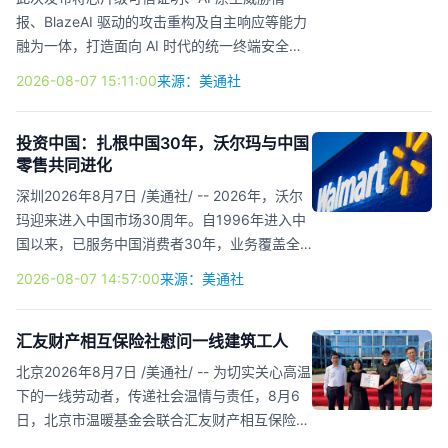
行环境，三方联合完成涵盖兼容性、稳定性、散
报、BlazeAI 驱动的攻击重构及自主响应等能力
热效率及性能释放的系统性测试验证。 测试数
融为一体，打造面向 AI 时代的统一终端安全平
据显示：LiquidSvr G5208 PCIE5 iDLC在维谛
台。 拉斯维加斯2026年8月7日 /美通社/ --
2026-08-07 15:11:00
来源：美通社
ICS025N21T...
Cyble 今日在 Black Hat USA 2026 上推出全新
升级的 Cyble Titan，将芯片级可信证明、AI 原
生威胁情报、BlazeAI 驱动的攻击重构、暴露面
投资中国：扎根中国30年，沃尔玛与中国
零售共同进化
管理及自主响应能力整合至统一的终端安全平
台。Titan 可帮助安全团队获取可信证据，更快
深圳2026年8月7日 /美通社/ -- 2026年，沃尔
掌握攻击全貌，并更有把握地采取响应行动。
玛迎来进入中国市场30周年。自1996年进入中
网络攻击早已突破终端边界。攻击活动横跨身份
国以来，已服务中国消费者30年，业务覆盖全
系统、云基础设施、漏洞及外部威胁生态系统，
国100多座城市。今年一季度，沃尔玛中国实现
2026-08-07 14:57:00
来源：美通社
并...
净销售额80亿美元，同比增长22.3%，沃尔玛商
店与山姆会员商店均实现两位数增长，展现出持
续的增长动能。 沃尔玛扎根中国的长期发展，
汇友财产相互保险社慰问一线建筑工人
也获得主流媒体关注。近日，《人民日报》"投
北京2026年8月7日 /美通社/ -- 为切实关心高温
资中国 共享中国式现代化机遇"专题对沃尔玛进
下的一线劳动者，传递社会温情与责任，8月6
行采访，通过沃尔玛中国总裁及首席执行官朱晓
日，北京市温暖基金会联合汇友财产相互保险
静的讲述，呈现其30年发展历程、经营业绩与
社，走进中建二局项目施工现场，开展"公益班