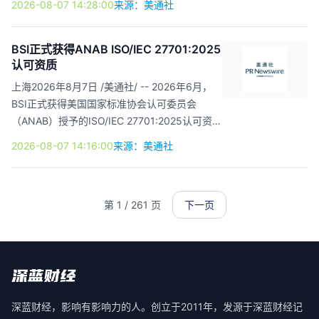
2026-08-07 14:28:00
来源：美通社
对中国市场的长期信心。 "中国已成长为全球第
车-清凉一夏"公益慰问活动，为奋战在施工一线
二大消...
的建筑工友送去夏日清凉与诚挚关怀。 座谈会
上，中建二局施工项目部详细介绍了项目建设推
BSI正式获得ANAB ISO/IEC 27701:2025
认可资质
进情况、整体施工规划、安全生产管控措施，以
及一线从业人员工作条件、生活保障等相关情
上海2026年8月7日 /美通社/ -- 2026年6月，
况。汇友相互副总经理阴舒龙在座谈中指出：全
BSI正式获得美国国家标准协会认可委员会
体一线建设者始终坚守施工一线，克服夏季高温
（ANAB）授予的ISO/IEC 27701:2025认可资
施工难题，严格落实施工标准，工友们用汗水保
质，成为全球首批具备新版隐私信息管理体系
2026-08-07 14:16:00
来源：美通社
障...
（PIMS）独立认证能力的机构之一。自此，BSI
可为全球客户颁发获得ANAB国际互认框架认可
的ISO/IEC 27701:2025证书，助力企业以更权
第 1 / 261 页
下一页
威、更高效的方式向全球市场证明其隐私合规水
平。 ANAB认可：全球通行的高含金量"信用背
书" ANAB（ANSI National Accreditation
Board，美国国家标准协会认可委员会）是美国
国家标准协会（ANSI）的全资非营利认可机
构，也是全球最具权威的认...
深蓝财经，影响有影响力的人。创立于2011年，发源于深蓝财经记