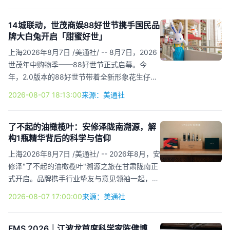
于治疗接受维持性透析的慢性肾脏病（CKD）患
者高磷血症的新药上市申请（NDA），今日获中
14城联动，世茂商娱88好世节携手国民品
牌大白兔开启「甜蜜好世」
国国家药品监督管理局（NMPA）受理。本次
NDA 主要基于AP301已在中国完成的关键 III 期
上海2026年8月7日 /美通社/ -- 8月7日，2026
临床试验 RESPOND-1的结果及其他累积临床资
世茂年中购物季——88好世节正式启幕。今
料。 作为一款以纤维-铁为基础的新一代口服磷
年，2.0版本的88好世节带着全新形象花生仔亮
结合剂，AP301 有非常高的磷结合能力，无需
相，并携手国民品牌大白兔，以「甜蜜好世」为
2026-08-07 18:13:00
来源：美通社
咀嚼，在...
主题，在全国多个城市推出联名快闪、主题打卡
装置、限定周边、互动体验以及专属购物福利，
让这个夏天，好玩好逛，充满甜蜜惊喜。 大白
了不起的油橄榄叶：安修泽陇南溯源，解
构1瓶精华背后的科学与信仰
兔×88好世节 上海世茂广场 大白兔遇见花生
仔，好"世"正在加载 本届88好世节，世茂商娱
上海2026年8月7日 /美通社/ -- 2026年8月，安
携自有原创形象"花生仔"首度亮相，并与大白兔
修泽"了不起的油橄榄叶"溯源之旅在甘肃陇南正
合作定制联名形象：圆滚滚的暖米色身体，头戴
式开启。品牌携手行业挚友与意见领袖一起，深
小红帽，身后总跟着两只爱捣蛋的花生小精
入北纬33°的陇南油橄榄山谷，以一场全天候沉
2026-08-07 17:00:00
来源：美通社
灵。"好仔好...
浸式体验，探寻从1片油橄榄叶到安修泽油橄榄
系列产品背后的完整故事。 这不仅是安修泽对
产品源头的一次地理性追溯，更是其核心护肤哲
FMS 2026｜江波龙首席科学家陈健博