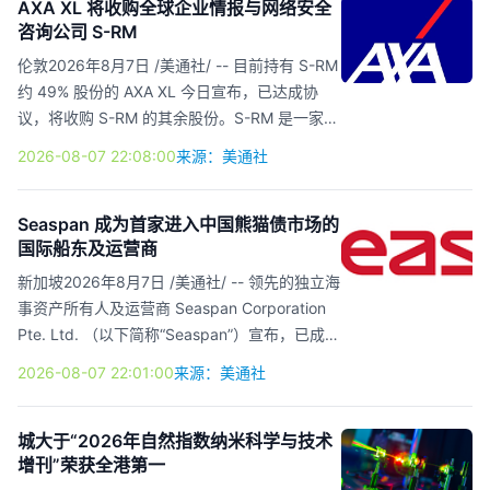
轮融资中继续支持公司发展。IPO前，启明创投
AXA XL 将收购全球企业情报与网络安全
咨询公司 S-RM
持有拿森科技8.43%的股份，为最大机构投资
方。 拿森科技成立于2016年，聚焦于为智能驾
伦敦2026年8月7日 /美通社/ -- 目前持有 S-RM
驶提供关键任务型线控制动解决方案，提升智能
约 49% 股份的 AXA XL 今日宣布，已达成协
驾驶产业链的自主性。作为行业参与者，拿森科
议，将收购 S-RM 的其余股份。S-RM 是一家专
技以全栈式解决方案促进线控制动行业的发展，
业的企业情报与网络安全咨询公司。 S-RM 成立
2026-08-07 22:08:00
来源：美通社
推动该行业实...
于 2005 年，服务遍及 140 个国家，依托情报
分析、网络安全和危机响应服务，帮助全球企业
及投资者应对复杂风险。其专业领域涵盖网络风
Seaspan 成为首家进入中国熊猫债市场的
国际船东及运营商
险评估、托管检测与事件响应、专项调查、地缘
政治情报，以及诚信与声誉尽职调查。 此次收
新加坡2026年8月7日 /美通社/ -- 领先的独立海
购建立在双方长期合作的基础之上，将助力
事资产所有人及运营商 Seaspan Corporation
AXA XL 进一步拓展风险预防服务。交易完成
Pte. Ltd. （以下简称“Seaspan”）宣布，已成功
后，S-RM 预计将加入 AXA XL Risk Advisory，
在中国境内债券市场发行规模为 15 亿元人民币
2026-08-07 22:01:00
来源：美通社
并继续...
的熊猫债券。 本期 3 年期定向债务融资工具于
2026 年 7 月 15 日完成发行，年票面利率为
2.50%。本次发行获得中国境内及国际投资者踊
城大于“2026年自然指数纳米科学与技术
增刊”荣获全港第一
跃认购，簿记认购倍数达 2.3 倍。 此次交易使