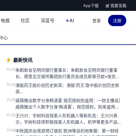
App下载
我要发稿
电报
社区
深蓝号
AI
登录
注册
中心
最新快讯
15:26
朱鹤新会见明讯银行董事长：朱鹤新会见明讯银行董事
长、德意志交易所集团执行委员会成员斯蒂芬妮•埃克儿
曼。双方就金融合作、市...
15:26
港股药王股价创历史新高：港股‘药王’盘中股价创历史新
高...
15:26
戚薇推出数字分身韩清夏 规范授权防盗用：一财主播说|
戚薇推出个人数字分身‘韩清夏’，规范授权，别来盗用。
近年来，随着人...
15:26
王兴兴：宇树科技探索人形机器人等新形态：王兴兴表
示，宇树科技将积极探索人形机器人、机甲等更多产品
形态。...
15:26
中秋国庆出境游预订提前 欧洲等目的地售罄：第一财经