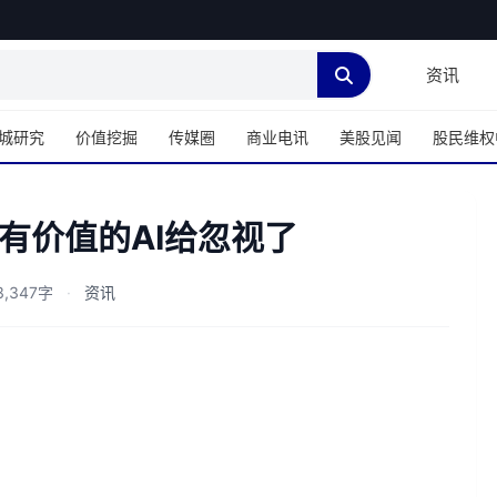
资讯
城研究
价值挖掘
传媒圈
商业电讯
美股见闻
股民维权
有价值的AI给忽视了
,347字
·
资讯