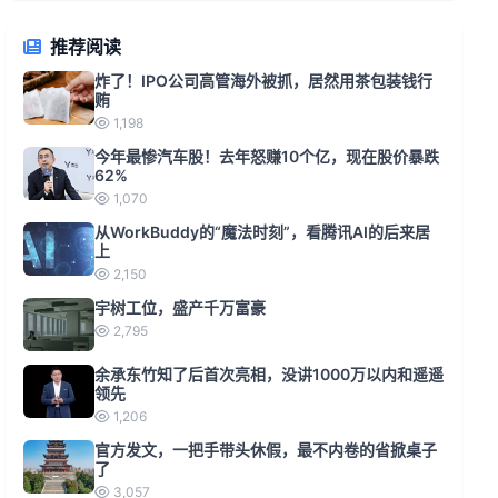
推荐阅读
炸了！IPO公司高管海外被抓，居然用茶包装钱行
贿
1,198
今年最惨汽车股！去年怒赚10个亿，现在股价暴跌
62%
1,070
从WorkBuddy的“魔法时刻”，看腾讯AI的后来居
上
2,150
宇树工位，盛产千万富豪
2,795
余承东竹知了后首次亮相，没讲1000万以内和遥遥
领先
1,206
官方发文，一把手带头休假，最不内卷的省掀桌子
了
3,057