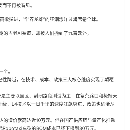
反而不再被看见。
速度高歌猛进，当“养龙虾”的狂潮漂洋过海席卷全球。
预期的古老AI赛道，却被人们抛到了九霄云外。
算一个。
史性跨越，在技术、成本、政策三大核心维度实现了颠覆
axi更是主要以园区、封闭路段测试为主，在复杂路口和极端天
升级，L4技术以一日千里的速度狂飙突进，政策也逐渐从
光雷达的造价就高达近10万元。但在国产供应链与量产化推动
obotaxi车型的BOM成本已经下探到30万元。