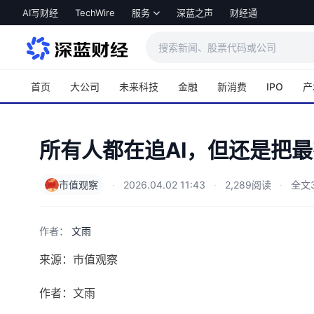
跳转到主内容
AI写财经
TechWire
服务
深蓝之声
财经通
首页
大公司
未来科技
金融
新消费
IPO
产
所有人都在追AI，但还是把最
市值观察
·
2026.04.02 11:43
·
2,289阅读
·
全文3
作者：
文雨
来源：市值观察
作者：文雨