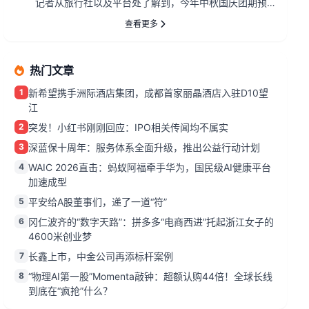
记者从旅行社以及平台处了解到，今年中秋国庆团期预
定周期明显提前，报名情...
查看更多
热门文章
1
新希望携手洲际酒店集团，成都首家丽晶酒店入驻D10望
江
2
突发！小红书刚刚回应：IPO相关传闻均不属实
3
深蓝保十周年：服务体系全面升级，推出公益行动计划
4
WAIC 2026直击：蚂蚁阿福牵手华为，国民级AI健康平台
加速成型
5
平安给A股董事们，递了一道“符”
6
冈仁波齐的“数字天路”：拼多多“电商西进”托起浙江女子的
4600米创业梦
7
长鑫上市，中金公司再添标杆案例
8
“物理AI第一股”Momenta敲钟：超额认购44倍！全球长线
到底在“疯抢”什么？