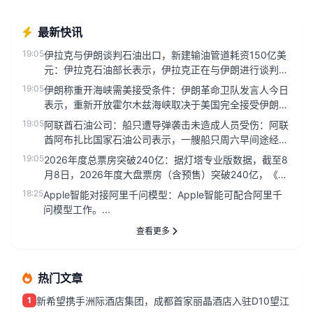
最新快讯
19:05
伊拉克与伊朗谈判石油出口，新建输油管道耗资150亿美
元：伊拉克石油部长表示，伊拉克正在与伊朗进行谈判，
以允许伊拉克石油出...
19:05
伊朗称重开海峡需美接受条件：伊朗革命卫队发言人今日
表示，重新开放霍尔木兹海峡取决于美国完全接受伊朗的
条件，与伊朗当前与阿...
19:05
阿联酋石油公司：船只遭导弹袭击未造成人员受伤：阿联
酋阿布扎比国家石油公司表示，一艘船只周六早间途经霍
尔木兹海峡时遭导弹袭...
19:05
2026年度总票房突破240亿：据灯塔专业版数据，截至8
月8日，2026年度大盘票房（含预售）突破240亿，《飞
驰人生3...
18:25
Apple智能对接阿里千问模型：Apple智能可配合阿里千
问模型工作。...
查看更多
热门文章
1
新希望携手洲际酒店集团，成都首家丽晶酒店入驻D10望江