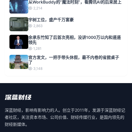
从WorkBuddy的“魔法时刻”，看腾讯AI的后来居上
2,214
宇树工位，盛产千万富豪
2,863
余承东竹知了后首次亮相，没讲1000万以内和遥遥
领先
1,281
官方发文，一把手带头休假，最不内卷的省掀桌子
了
3,148
深蓝财经，影响有影响力的人。创立于2011年，发源于深蓝财经记
者社区，关注资本市场、公司价值、财经传媒行业，是国内领先的
财经新媒体。