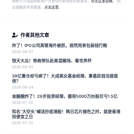
想和千万深蓝财经用户分享你的新奇观点和发现，
点击这里投稿
。 创
业或融资寻求报道，
点击这里
。
作者其他文章
炸了！IPO公司高管海外被抓，居然用茶包装钱行贿
2026-08-07
惊天大瓜！券商带队赴美混赌场、看世界杯
2026-08-05
39亿重仓却亏麻了！大成美女基金经理，拿基民钱当接盘
侠？
2026-08-04
金融圈炸了！26岁投资经理，挪用5000万炒股巨亏1.5亿
2026-07-22
知名“大空头”喊话抄底港股！韩日芯片褪色之时，就是香港
捡便宜之日
2026-07-20