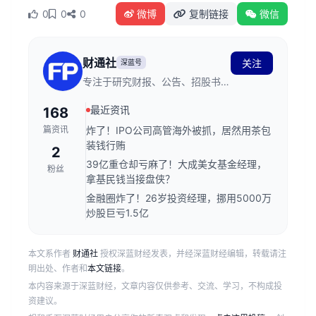
0
0
0
微博
复制链接
微信
财通社
关注
深蓝号
专注于研究财报、公告、招股书。
在这里，读懂上市公司。
最近资讯
168
篇资讯
炸了！IPO公司高管海外被抓，居然用茶包
装钱行贿
2
39亿重仓却亏麻了！大成美女基金经理，
粉丝
拿基民钱当接盘侠？
金融圈炸了！26岁投资经理，挪用5000万
炒股巨亏1.5亿
本文系作者
财通社
授权深蓝财经发表，并经深蓝财经编辑，转载请注
明出处、作者和
本文链接
。
本内容来源于深蓝财经，文章内容仅供参考、交流、学习，不构成投
资建议。