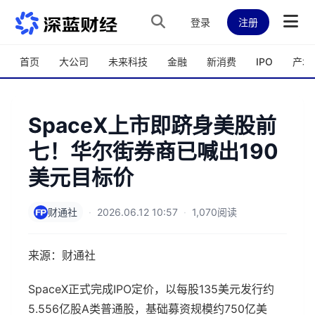
跳转到主内容
登录
注册
首页
大公司
未来科技
金融
新消费
IPO
产城
SpaceX上市即跻身美股前
七！华尔街券商已喊出190
美元目标价
财通社
·
2026.06.12 10:57
·
1,070阅读
来源：财通社
SpaceX正式完成IPO定价，以每股135美元发行约
5.556亿股A类普通股，基础募资规模约750亿美