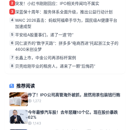
2
突发！小红书刚刚回应：IPO相关传闻均不属实
3
深蓝保十周年：服务体系全面升级，推出公益行动计划
4
WAIC 2026直击：蚂蚁阿福牵手华为，国民级AI健康平台
加速成型
5
平安给A股董事们，递了一道“符”
6
冈仁波齐的“数字天路”：拼多多“电商西进”托起浙江女子的
4600米创业梦
7
长鑫上市，中金公司再添标杆案例
8
贝壳给刚毕业的租房人，递来了一颗“后悔药”
推荐阅读
炸了！IPO公司高管海外被抓，居然用茶包装钱行贿
1,272
今年最惨汽车股！去年怒赚10个亿，现在股价暴跌
62%
1,143