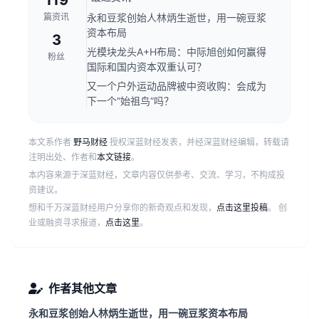
119
篇资讯
永和豆浆创始人林炳生逝世，用一碗豆浆
资本布局
3
光模块龙头A+H布局：中际旭创如何赢得
粉丝
国际和国内资本双重认可？
又一个户外运动品牌被中资收购：会成为
下一个“始祖鸟”吗？
本文系作者
野马财经
授权深蓝财经发表，并经深蓝财经编辑，转载请
注明出处、作者和
本文链接
。
本内容来源于深蓝财经，文章内容仅供参考、交流、学习，不构成投
资建议。
想和千万深蓝财经用户分享你的新奇观点和发现，
点击这里投稿
。 创
业或融资寻求报道，
点击这里
。
作者其他文章
永和豆浆创始人林炳生逝世，用一碗豆浆资本布局