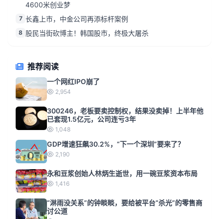
4600米创业梦
7
长鑫上市，中金公司再添标杆案例
8
股民当街砍博主！韩国股市，终极大屠杀
推荐阅读
一个网红IPO崩了
2,954
300246，老板要卖控制权，结果没卖掉！上半年他
已套现1.5亿元，公司连亏3年
1,048
GDP增速狂飙30.2%，“下一个深圳”要来了？
2,190
永和豆浆创始人林炳生逝世，用一碗豆浆资本布局
1,416
“淋雨没关系”的钟睒睒，要给被平台“杀光”的零售商
讨公道