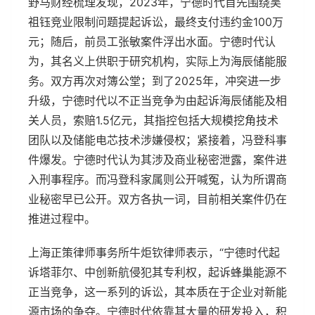
野马财经梳理发现，2023年，宁德时代首先围绕吴
祖钰竞业限制问题提起诉讼，最终支付违约金100万
元；随后，前员工张敏案件浮出水面。宁德时代认
为，其名义上供职于研究机构，实际上为海辰储能服
务。双方再次对簿公堂；到了2025年，冲突进一步
升级，宁德时代以不正当竞争为由起诉海辰储能及相
关人员，索赔1.5亿元，其指控包括大规模挖角技术
团队以及储能电芯技术涉嫌侵权；紧接着，冯登科事
件爆发。宁德时代认为其涉及商业秘密泄露，案件进
入刑事程序。而冯登科家属则公开喊冤，认为所谓商
业秘密早已公开。双方各执一词，目前相关案件仍在
推进过程中。
上海正策律师事务所牛炬钦律师表示，“宁德时代起
诉塔菲尔、中创新航侵犯其专利权，起诉蜂巢能源不
正当竞争，这一系列的诉讼，其本质在于企业对新能
源市场的争夺。宁德时代依靠其大量的研发投入，积